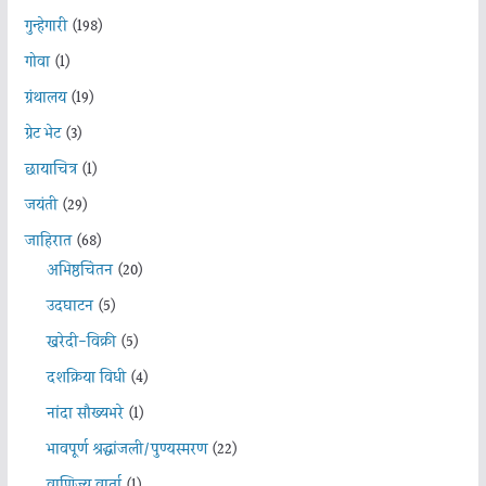
गुन्हेगारी
(198)
गोवा
(1)
ग्रंथालय
(19)
ग्रेट भेट
(3)
छायाचित्र
(1)
जयंती
(29)
जाहिरात
(68)
अभिष्ठचिंतन
(20)
उदघाटन
(5)
खरेदी-विक्री
(5)
दशक्रिया विधी
(4)
नांदा सौख्यभरे
(1)
भावपूर्ण श्रद्धांजली/पुण्यस्मरण
(22)
वाणिज्य वार्ता
(1)