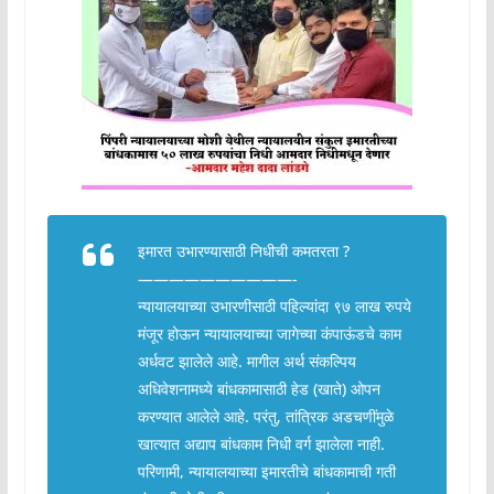
इमारत उभारण्यासाठी निधीची कमतरता ?
——————————-
न्यायालयाच्या उभारणीसाठी पहिल्यांदा ९७ लाख रुपये
मंजूर होऊन न्यायालयाच्या जागेच्या कंपाऊंडचे काम
अर्धवट झालेले आहे. मागील अर्थ संकल्पिय
अधिवेशनामध्ये बांधकामासाठी हेड (खाते) ओपन
करण्यात आलेले आहे. परंतु, तांत्रिक अडचणींमुळे
खात्यात अद्याप बांधकाम निधी वर्ग झालेला नाही.
परिणामी, न्यायालयाच्या इमारतीचे बांधकामाची गती