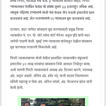
सध्या पिंपरी, मोरवाडी येथे फक्त ५ न्यायालय कार्यरत आहेत. पिंपरी
न्यायालयात प्रलंबित केसेस ची संख्या सुमारे ३५ हजारांहून अधिक आहे.
त्यामुळे पहिल्या टप्प्यामध्ये मोशी येथे केवळ तीन मजली इमारतीचे काम
करावयाचे आहे. तीन मजल्यामध्ये १२ न्यायालय सुरू करावयाचे आहे.
दरम्यान, सदर जागेवर बांधकाम सुरू करण्यासाठी प्रमुख जिल्हा
न्यायाधीश मे. एन. पी. धोटे तसेच कोर्ट मॅनेजर अतुल झेंडे यांनी सदर
जागेची पाहणी केली. मुंबई उच्च न्यायालय यांचेकडून देखील बांधकाम
सुरु करण्यास परवानगी मिळालेली आहे.
पिंपरी न्यायालयाच्या मोशी येथील प्रस्तावित न्यायालयीन संकुलाचे
इमारतीस ५० लाख रुपयांचा बांधकाम निधी आमदार निधीतून द्यावा,
अशी मागणी पिंपरी न्यायालयाचे अध्यक्ष ॲड. दिनकर बारणे, उपाध्यक्ष
ॲड. अतुल अडसरे, सचिव ॲड. हर्षद नढे, माजी सदस्य शिस्तपालन
समिती महाराष्ट्र व गोवा ॲड. अतिश लांडगे, ॲड. गोरक्षनाथ झोळ यांनी
केली हेाती.