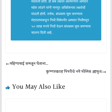
मंदावली होती. ही बाब लक्षात आल्यानंतर आमदार
महेश लांडगे यांनी नागपूर अधिवेशनात लक्षवेधी
मांडली होती. तसेच, बांधकाम सुरू करण्यास
मंत्रालयाकडून निधी मिळेपर्यंत आमदार निधीमधून
५० लाख रुपये निधी देऊन बांधकाम सुरू करण्यास
चालना दिली आहे.
बहिणाबाई समजून घेताना…
कृष्णप्रकाश पिंपरीचे नवे पोलिस आयुक्त
You May Also Like