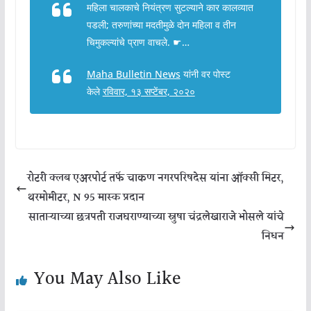
महिला चालकाचे नियंत्रण सुटल्याने कार कालव्यात
पडली; तरुणांच्या मदतीमुळे दोन महिला व तीन
चिमुकल्यांचे प्राण वाचले. ☛…
Maha Bulletin News
यांनी वर पोस्ट
केले
रविवार, १३ सप्टेंबर, २०२०
रोटरी क्लब एअरपोर्ट तर्फे चाकण नगरपरिषदेस यांना ऑक्सी मिटर,
थरमोमीटर, N 95 मास्क प्रदान
साताऱ्याच्या छत्रपती राजघराण्याच्या स्नुषा चंद्रलेखाराजे भोसले यांचे
निधन
You May Also Like