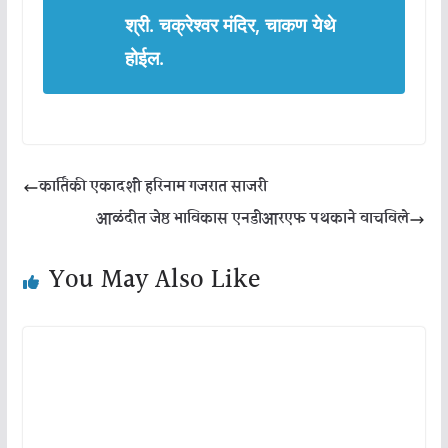
श्री. चक्रेश्वर मंदिर, चाकण येथे
होईल.
कार्तिकी एकादशी हरिनाम गजरात साजरी
आळंदीत जेष्ठ भाविकास एनडीआरएफ पथकाने वाचविले
You May Also Like