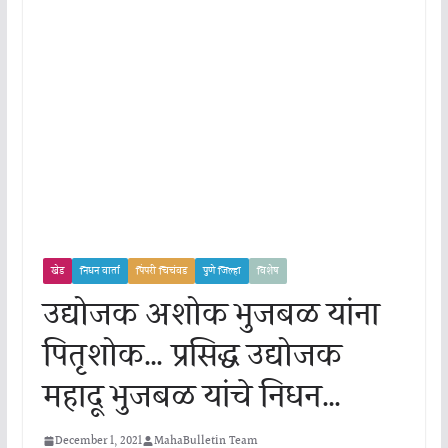
खेड
निधन वार्ता
पिंपरी चिचंवड
पुणे जिल्हा
विशेष
उद्योजक अशोक भुजबळ यांना
पितृशोक… प्रसिद्ध उद्योजक
महादू भुजबळ यांचे निधन…
December 1, 2021
MahaBulletin Team