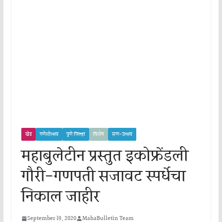
खेड
गणेशोत्सव
पुणे जिल्हा
विशेष
सण-उत्सव
महाबुलेटीन प्रस्तुत इकोफ्रेंडली
गौरी-गणपती सजावट स्पर्धेचा
निकाल जाहीर
September 19, 2020
MahaBulletin Team