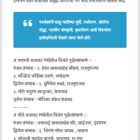
दत्तात्रय गवते संचालित समृद्धी सीएनजी पंप यांचे प्रयोजकत्व लाभले आहे.
स्पर्धकांनी शाडू मातीच्या मूर्ती, पर्यावरण, कोरोना
योद्धा, ग्रामीण संस्कृती, वृक्षारोपण आदी विषयांवर
इकोफ्रेंडली देखावे सादर केले होते.
# गणपती सजावट स्पर्धेतील विजेते पुढीलप्रमाणे :-
प्रथम क्रमांक : १. हेमंत बाळासाहेब बोंबले, राजगुरूनगर
२. मच्छिन्द्र कोंडीबा दवणे, आंबेठाण
द्वितीय क्रमांक : १. सुस्मिता मधवे, राजगुरूनगर
२. गौरी पांडुरंग लाजूरकर, केळगाव
तृतीय क्रमांक : मोनिका संकेत केसवड
————-
# गौरी सजावट स्पर्धेतील विजेते पुढीलप्रमाणे :-
प्रथम क्रमांक : जयाताई बाळासाहेब मोरे, साईनगर, इंद्रप्रस्थ
द्वितीय क्रमांक : १. शिल्पा मंगेश जाधव , चाकण
२. सोनाली महादेव कराळे, वाफगाव, रा.नगर