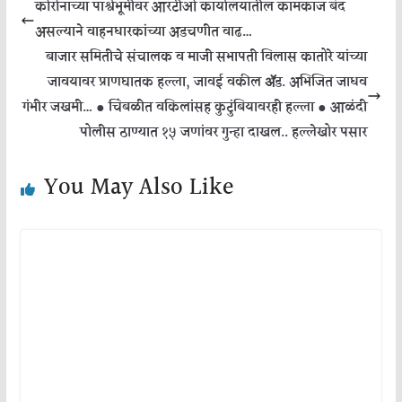
कोरोनाच्या पार्श्वभूमीवर आरटीओ कार्यालयातील कामकाज बंद
असल्याने वाहनधारकांच्या अडचणीत वाढ…
बाजार समितीचे संचालक व माजी सभापती विलास कातोरे यांच्या
जावयावर प्राणघातक हल्ला, जावई वकील ॲड. अभिजित जाधव
गंभीर जखमी… ● चिंबळीत वकिलांसह कुटुंबियावरही हल्ला ● आळंदी
पोलीस ठाण्यात १५ जणांवर गुन्हा दाखल.. हल्लेखोर पसार
You May Also Like