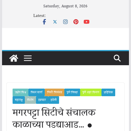
Skip
Saturday, August 8, 2026
to
Latest:
content
उद्योग विश्व
निधन वार्ता
पिंपरी चिचंवड
पुणे जिल्हा
पुणे शहर विभाग
प्रादेशिक
महाराष्ट्र
विशेष
हडपसर
हवेली
मगरपट्टा सिटीचे संचालक
काळाच्या पडद्याआड… ●