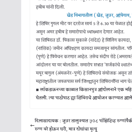
हबीब यांनी दिली.
खेड विभागातील ( खेड, जुन्नर, आंबेगा
हे शिबिर गुगल मीट वर दररोज सायं 5 ते 6.30 या वेळात 
असून अमर हबीब हे समारोपाचे व्याख्यान देणार आहेत.
या शिबिरात डॉ. विकास सुकाळे (नांदेड) हे सिलिंग कायद
(नाशिक) जमीन अधिग्रहण कायदा समजावून सांगतील. परिशिष्
(पुणे) हे विवेचन करणार आहेत. तसेच संदीप रोडे (अमरावती
आंदोलन या वर बोलतील. समारोप सत्रात ‘सर्जकांचे स्वातंत
मयूर बागुल (अंमळनेर-पुणे) हे शिबिराचे संयोजक असून 
महाराष्ट्रातील जवळपास सर्व जिल्ह्यातुन शिबिरार्थींना भाग 
■ लॉकडाऊनच्या काळात किसानपुत्र आंदोलनाने एक महिन्
घेतली. त्या पाठोपाठ ह्या शिबिराचे आयोजन करण्यात आल
दिलासादायक : जुन्नर तालुक्यात ५०८ पॉझिटिव्ह रुग्णांप
रुग्ण बरे होऊन घरी, मात्र दोघांचा मृत्यू