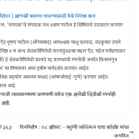
व, शिरूर ) आणखी बातम्या वाचण्यासाठी येथे क्लिक करा
होईल. ‘चपराक’चे संपादक घन:श्याम पाटील हे शिबिराचे उदघाटन करणार
ा, ऍड भूषण पाटील (औरंगाबाद) आवश्यक वस्तू कायदा, नंदकुमार उगले
ट 9 व अन्य शेतकरीविरोधी घटनांदुरुस्त्या बद्दल ऍड. महेश गजेंद्रगडकर
) हे शेतकरीविरोधी कायदे रद्द करण्याची रणनीती अर्थात किसानपुत्र
्र्य’ या विषयावर अमर हबीब मार्गदर्शन करणार आहेत.
तांत्रिक सहयोग असलम सय्यद (आंबाजोगाई-पुणे) करणार आहेत.
घेतला आहे.
याची व्याख्यानमाला चालवली तसेच एक अनोखी व्हिडीओ स्पर्धाही
े आहे.
ैकी ३६५
दिनविशेष : ०८ ऑगस्ट – बहुरंगी व्यक्तिमत्व दादा कोंडके यांचा
जन्मदिन