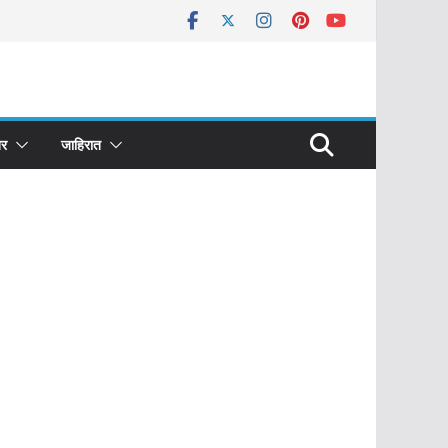
र
जाहिरात