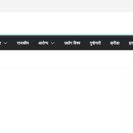
र
राजकीय
आरोग्य
उद्योग विश्व
गुन्हेगारी
क्रीडा
इत