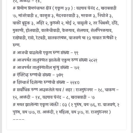
१२, आळंदी – १४,
#
ग्रामीण ग्रामपंचायत क्षेत्र ( एकूण ५५ ) : वडगाव घेनंद ८, खराबवाडी
७, मांजरेवाडी ४, काळुस ३, मेदनकरवाडी ३, मरकळ ३, निघोजे ३,
वाकी बुद्रुक ३, अहिरे २, कुरुळी २, मोई २, वासुली २, तर चिंबळी, दोंदे,
गुळाणी, होलवाडी, काळेचीवाडी, केळगाव, शेलगाव, शेलपिंपळगाव,
राक्षेवाडी, रासे, रेटवडी, सातकरस्थळ, वाजवणे या १३ गावात प्रत्येकी १
रुग्ण.
# आजची वाढलेली एकूण रुग्ण संख्या – ९९
# आजपर्यंत तालुक्यात झालेली एकूण रुग्ण संख्या २८२१
# आजपर्यंत तालुक्यातील मृत्यू संख्या – ७२
# ऍक्टिव्ह रुग्णांची संख्या – ५0९
# डिस्चार्ज दिलेल्या रुग्णांची संख्या – २२४०
# सर्वाधिक रुग्ण आढळलेले गाव / शहर : राजगुरूनगर – १८, चाकण –
१२, आळंदी – १४, वडगाव घेनंद – ८, खराबवाडी – ७
# मयत झालेल्या एकूण व्यक्ती : ०३ ( १ पुरुष, वय ७६, रा. वाजवणे, १
पुरुष, वय ७७, रा. आळंदी, १ महिला, वय ५७, रा. राजगुरूनगर )
————