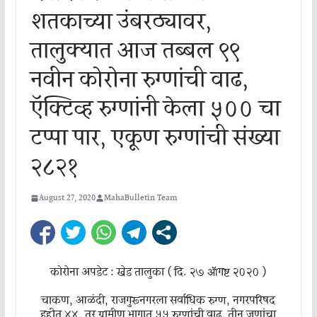
शतकाच्या उंबरठ्यावर,
तालुक्यात आज तब्बल ९९
नवीन कोरोना रुग्णांची वाढ,
ऍक्टिव्ह रुग्णांनी केला ५०० चा
टप्पा पार, एकूण रुग्णांची संख्या
२८२१
August 27, 2020
MahaBulletin Team
कोरोना अपडेट : खेड तालुका ( दि. २७ ॲागष्ट २०२० )
चाकण, आळंदी, राजगुरूनगरला सर्वाधिक रुग्ण, नगरपरिषद
हद्दीत ४४, तर ग्रामीण भागात ५५ रुग्णांची वाढ, तीन जणांचा