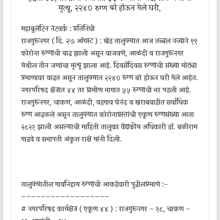
मृत्यू, २२४० रुग्ण बरे होऊन गेले घरी,
महाबुलेटिन नेटवर्क : प्रतिनिधी
राजगुरूनगर ( दि. २७ ऑगस्ट ) : खेड तालुक्यात आज तब्बल नव्याने ९९
कोरोना रुग्णांची वाढ झाली असून वाजवणे, आळंदी व राजगुरूनगर
येथील तीन जणांचा मृत्यू झाला आहे. दिवसेंदिवस रुग्णांची संख्या मोठ्या
प्रमाणावर वाढत असून तालुक्यात २२४० रुग्ण बरे होऊन घरी गेले आहेत.
नगरपरिषद क्षेत्रात ४४ तर ग्रामीण भागात ५५ रुग्णांची भर पडली आहे.
राजगुरूनगर, चाकण, आळंदी, वडगाव घेनंद व खराबवाडीत सर्वाधिक
रुग्ण आढळले असून तालुक्यात कोरोनाग्रस्तांची एकूण रुग्णसंख्या आता
२८२१ झाली असल्याची माहिती तालुका वैद्यकीय अधिकारी डॉ. बळीराम
गाढवे व सभापती अंकुश राक्षे यांनी दिली.
तालुक्यातील गावनिहाय रुग्णांची आकडेवारी पुढीलप्रमाणे :-
——————————————————
#
नगरपरिषद कार्यक्षेत्र ( एकूण ४४ ) : राजगुरूनगर – १८, चाकण –