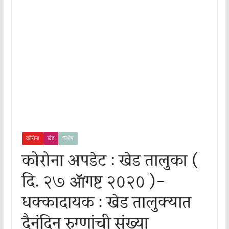
कोरोना
खेड
विशेष
कोरोना अपडेट : खेड तालुका (
दि. २७ ॲागष्ट २०२० )-
धक्कादायक : खेड तालुक्यात
दैनंदिन रुग्णांची संख्या