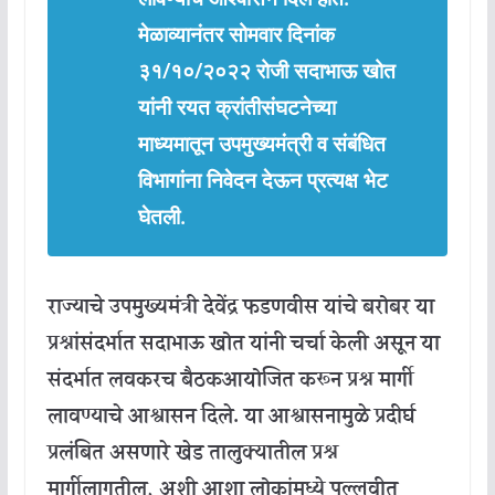
मेळाव्यानंतर
सोमवार
दिनांक
३१
/
१०
/
२०२२
रोजी
सदाभाऊ
खोत
यांनी
रयत
क्रांती
संघटनेच्या
माध्यमातून
उपमुख्यमंत्री
व
संबंधित
विभागांना
निवेदन
देऊन
प्रत्यक्ष
भेट
घेतली
.
राज्याचे
उपमुख्यमंत्री
देवेंद्र
फडणवीस
यांचे
बरोबर
या
प्रश्नांसंदर्भात
सदाभाऊ
खोत
यांनी
चर्चा
केली
असून
या
संदर्भात
लवकरच
बैठक
आयोजित
करून
प्रश्न
मार्गी
लावण्याचे
आश्वासन
दिले
.
या
आश्वासनामुळे
प्रदीर्घ
प्रलंबित
असणारे
खेड
तालुक्यातील
प्रश्न
मार्गी
लागतील
,
अशी
आशा
लोकांमध्ये
पल्लवीत