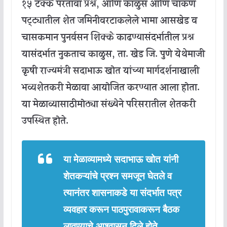
१५
टक्के
परतावा
प्रश्न
,
आणि
काळुस
आणि
चाकण
पट्ट्यातील
शेत
जमिनीवर
टाकलेले
भामा
आसखेड
व
चासकमान
पुनर्वसन
शिक्के
काढण्यासंदर्भातील
प्रश्न
यासंदर्भात
नुकताच
काळुस
,
ता
.
खेड
जि
.
पुणे
येथे
माजी
कृषी
राज्यमंत्री
सदाभाऊ
खोत
यांच्या
मार्गदर्शनाखाली
भव्यशेतकरी
मेळावा
आयोजित
करण्यात
आला
होता
.
या
मेळाव्यासाठी
मोठ्या
संख्येने
परिसरातील
शेतकरी
उपस्थित
होते
.
या
मेळाव्यामध्ये
सदाभाऊ
खोत
यांनी
शेतकऱ्यांचे
प्रश्न
समजून
घेतले
व
त्यानंतर
शासनाकडे
या
संदर्भात
पत्र
व्यवहार
करून
पाठपुरावा
करून
बैठक
लावण्याचे
आश्वासन
दिले
होते
.