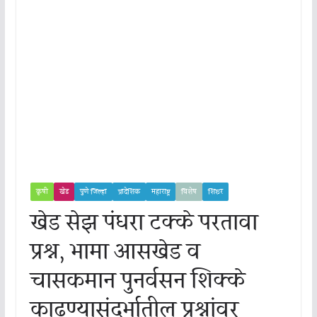
कृषी
खेड
पुणे जिल्हा
प्रादेशिक
महाराष्ट्र
विशेष
शिरूर
खेड सेझ पंधरा टक्के परतावा
प्रश्न, भामा आसखेड व
चासकमान पुनर्वसन शिक्के
काढण्यासंदर्भातील प्रश्नांवर