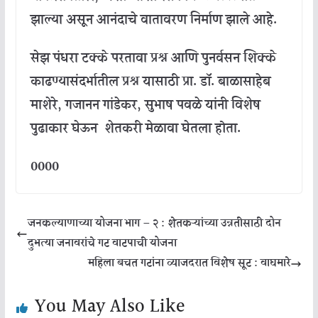
झाल्या
असून
आनंदाचे
वातावरण
निर्माण
झाले
आहे
.
सेझ
पंधरा
टक्के
परतावा
प्रश्न
आणि
पुनर्वसन
शिक्के
काढण्यासंदर्भातील
प्रश्न
यासाठी
प्रा
.
डॉ
.
बाळासाहेब
माशेरे
,
गजानन
गांडेकर
,
सुभाष
पवळे
यांनी
विशेष
पुढाकार
घेऊन
शेतकरी
मेळावा
घेतला
होता
.
0000
जनकल्याणाच्या योजना भाग – २ : शेतकऱ्यांच्या उन्नतीसाठी दोन
दुभत्या जनावरांचे गट वाटपाची योजना
महिला बचत गटांना व्याजदरात विशेष सूट : वाघमारे
You May Also Like