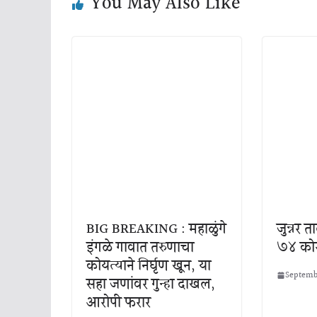
You May Also Like
BIG BREAKING : महाळुंगे
जुन्नर
इंगळे गावात तरुणाचा
७४ कोरो
कोयत्याने निर्घृण खून, या
Septembe
सहा जणांवर गुन्हा दाखल,
आरोपी फरार