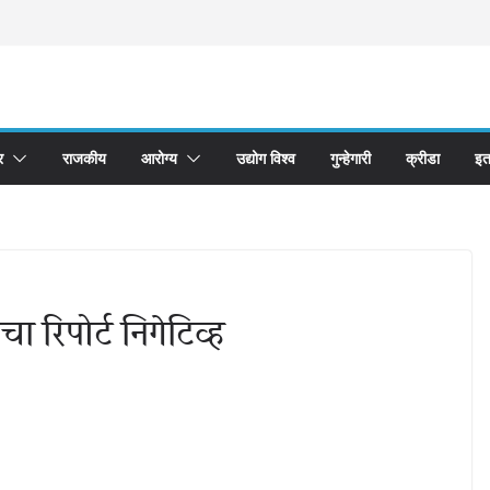
र
राजकीय
आरोग्य
उद्योग विश्व
गुन्हेगारी
क्रीडा
इत
 रिपोर्ट निगेटिव्ह