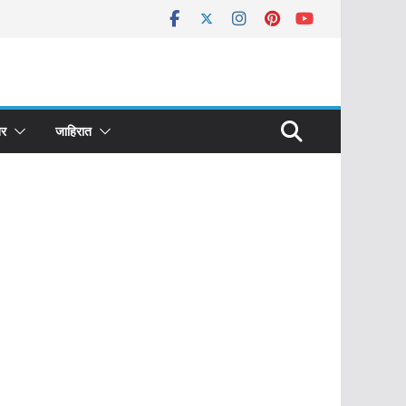
र
जाहिरात