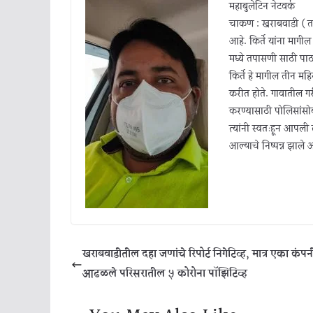
महाबुलेटिन नेटवर्क
चाकण : खराबवाडी ( ता.
आहे. किर्ते यांना माग
मध्ये तपासणी साठी पा
किर्ते हे मागील तीन महि
करीत होते. गावातील गरीब
करण्यासाठी पोलिसांसोब
त्यांनी स्वतःहून आपली
आल्याचे निष्पन्न झाले 
खराबवाडीतील दहा जणांचे रिपोर्ट निगेटिव्ह, मात्र एका कंप
आढळले परिसरातील ५ कोरोना पॉझिटिव्ह