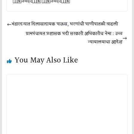
🇮🇳जयहिंद🇮🇳 🇮🇳जयहिंद🇮🇳
भंडारदऱ्यात दिलासादायक पाऊस, धरणांची पाणीपातळी वाढली
ग्रामपंचायत प्रशासक पदी सरकारी अधिकारीच नेमा : उच्च
न्यायालयाचा आदेश
You May Also Like