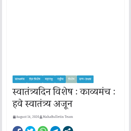
काव्यमंच
दिन विशेष
महाराष्ट्र
राष्ट्रीय
विशेष
सण-उत्सव
स्वातंत्र्यदिन विशेष : काव्यमंच :
हवे स्वातंत्र्य अजून
August 14, 2020
MahaBulletin Team