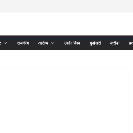
र
राजकीय
आरोग्य
उद्योग विश्व
गुन्हेगारी
क्रीडा
इत