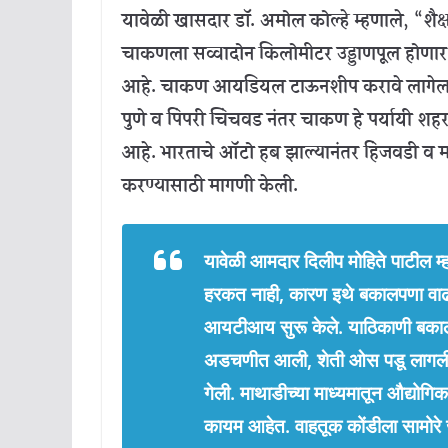
यावेळी खासदार डॉ. अमोल कोल्हे म्हणाले, “शैक्षण
चाकणला सव्वादोन किलोमीटर उड्डाणपूल होणार आ
आहे. चाकण आयडियल टाऊनशीप करावे लागेल. इं
पुणे व पिंपरी चिंचवड नंतर चाकण हे पर्यायी शहर
आहे. भारताचे ऑटो हब झाल्यानंतर हिंजवडी व
करण्यासाठी मागणी केली.
यावेळी आमदार दिलीप मोहिते पाटील म
हरकत नाही, कारण इथे बकालपणा वाढला 
आयटीआय सुरू केले. याठिकाणी बकालपण
अडचणीत आली, शेती ओस पडू लागली,
गेली. माथाडीच्या माध्यमातून औद्योगि
कायम आहेत. वाहतूक कोंडीला सामोरे ज