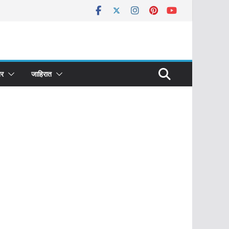
र
जाहिरात