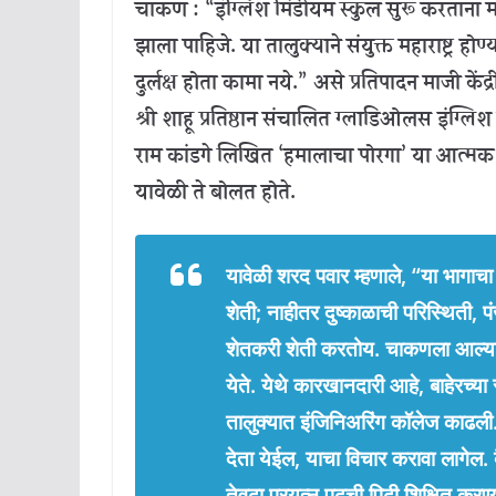
चाकण : “इंग्लिश मिडीयम स्कुल सुरू करताना मात
झाला पाहिजे. या तालुक्याने संयुक्त महाराष्ट्र 
दुर्लक्ष होता कामा नये.” असे प्रतिपादन माजी केंद
श्री शाहू प्रतिष्ठान संचालित ग्लाडिओलस इंग्
राम कांडगे लिखित ‘हमालाचा पोरगा’ या आत्मकथन
यावेळी ते बोलत होते.
यावेळी शरद पवार म्हणाले, “या भागा
शेती; नाहीतर दुष्काळाची परिस्थिती, पंज
शेतकरी शेती करतोय. चाकणला आल्यानंतर
येते. येथे कारखानदारी आहे, बाहेरच्या
तालुक्यात इंजिनिअरिंग कॉलेज काढली.
देता येईल, याचा विचार करावा लागेल. ब
तेवढा प्रयत्न पुढची पिढी शिक्षित करण्य