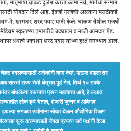
ा, मातृभाषा याकडे दुर्लक्ष करता कामा नये, मातेचा सन्मान
होण्यासाठी योगदान दिले आहे. इंग्रजी गरजेची असताना मराठीकडे
्रीयमंत्री, खासदार शरद पवार यांनी केले.
चाकण येथील राजर्षी
लिश मेडियम स्कुलच्या इमारतीचे उदघाटन व माजी आमदार ऍड.
पर ग्रंथाचे प्रकाशन शरद पवार यांच्या हस्ते करण्यात आले,
चा चेहरा बदलण्यासाठी अनेकांनी काम केले. पाऊस पडला तर
ाब सारखं राज्य शेती क्षेत्रात पुढं गेलं, तिथं ९० टक्के
 बांधलेल्या रस्त्याचा प्रश्न महत्वाचा आहे, हे लक्षात
 राज्यातील लोक इथे येतात, शेजारी जुन्नर व आंबेगाव
 इथल्या सगळ्या उद्योगांना सोबत घेऊन औद्योगिक शिक्षण
ैलगाडा सुरू करण्यासाठी जेवढा प्रयत्न सर्व पक्षांनी केला
ाकडे लक्ष द्यावे.” असेही ते म्हणाले.