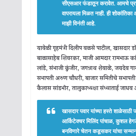
सीएसआर फंडातून करावेत. आमचे प्र
वापरायला मिळत नाही. ही शोकांतिका
माझी विनंती आहे.
यावेळी गृहमंत्री दिलीप वळसे पाटील, खासदार ड
बाळासाहेब शिवरकर, माजी आमदार रामभाऊ कांडगे
लांडे, संभाजी कुंजीर, जगन्नाथ शेवाळे, जयदेव 
सभापती अरुण चौधरी, बाजार समितीचे सभापती विन
कैलास सांडभोर, तालुकाध्यक्षा संध्याताई जाधव 
खासदार पवार यांच्या हस्ते शाळेसाठी ज
आर्किटेक्चर मिलिंद पांचाळ, कुशल हेगड
बनविणारे चेतन कडूसकर यांचा सन्म