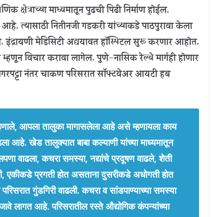
िक क्षेत्राच्या माध्यमातून पुढची पिढी निर्माण होईल.
हे. त्यासाठी नितीनजी गडकरी यांच्याकडे पाठपुरावा केला
द्रायणी मेडिसिटी अद्ययावत हॉस्पिटल सुरू करणार आहोत.
 म्हणून विचार करावा लागेल. पुणे-नासिक रेल्वे मार्गही होणार
 मगरपट्टा नंतर चाकण परिसरात सॉफ्टवेअर आयटी हब
्हणाले, आपला तालुका मागासलेला आहे असे म्हणायला काय
आहे. खेड तालुक्यात बाबा कल्याणी यांच्या माध्यमातून
ा वाढला, कचरा समस्या, नद्यांचे प्रदूषण वाढले, शेती
 एकीकडे प्रगती होत असताना दुसरीकडे अधोगती होत
क परिसरात गुंडगिरी वाढली. कचरा व सांडपाण्याच्या समस्या
ावे लागत आहे. परिसरातील रस्ते औद्योगिक कंपन्यांच्या