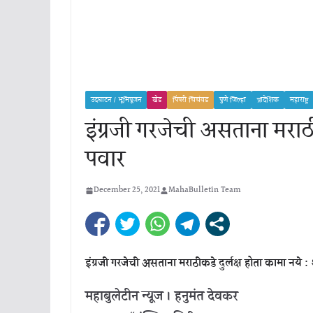
उदघाटन / भूमिपूजन
खेड
पिंपरी चिचंवड
पुणे जिल्हा
प्रादेशिक
महाराष्ट्र
इंग्रजी गरजेची असताना मराठी
पवार
December 25, 2021
MahaBulletin Team
इंग्रजी गरजेची असताना मराठीकडे दुर्लक्ष होता कामा नये 
महाबुलेटीन न्यूज । हनुमंत देवकर