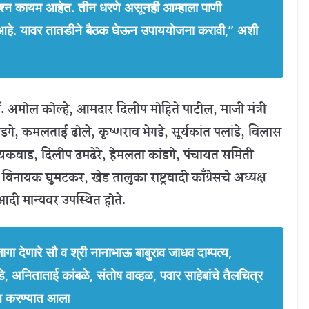
श्न कायम आहेत. तीन धरणे असूनही आम्हाला पाणी
 आहे. यावर तातडीने बैठक घेऊन उपाययोजना करावी,” अशी
ॉ. अमोल कोल्हे, आमदार दिलीप मोहिते पाटील, माजी मंत्री
, कमलताई ढोले, कृष्णराव भेगडे, सूर्यकांत पलांडे, विलास
गायकवाड, दिलीप ढमढेरे, हेमलता कांडगे, पंचायत समिती
ायक घुमटकर, खेड तालुका राष्ट्रवादी काँग्रेसचे अध्यक्ष
आदी मान्यवर उपस्थित होते.
ागा देणारे सौ व श्री नानाभाऊ बाबुराव जाधव दाम्पत्य,
े, अनिताताई कांबळे, संतोष वाव्हळ, पवार साहेबांचे तैलचित्र
ान करण्यात आला