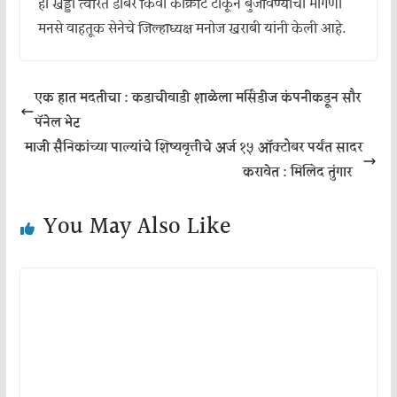
हा खड्डा त्वरित डांबर किंवा काँक्रीट टाकून बुजविण्याची मागणी
मनसे वाहतूक सेनेचे जिल्हाध्यक्ष मनोज खराबी यांनी केली आहे.
एक हात मदतीचा : कडाचीवाडी शाळेला मर्सिडीज कंपनीकडून सौर
पॅनेल भेट
माजी सैनिकांच्या पाल्यांचे शिष्यवृत्तीचे अर्ज १५ ऑक्टोबर पर्यंत सादर
करावेत : मिलिंद तुंगार
You May Also Like