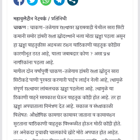
महाबुलेटीन नेटवर्क / प्रतिनिधी
चाकण :
चाकण-तळेगाव रस्त्यावर खराबवाडी येथील सारा सिटी
कमानी समोर डांबरी रस्ता खोदल्याने भला मोठा खड्डा पडला असून
हा खड्डा वाहतुकीस अडथळा ठरून याठिकाणी वाहतूक कोंडीस
कारणीभूत ठरत आहे, याला जबाबदार कोण ? असा प्रश्न
नागरिकांना पडला आहे.
मागील दोन वर्षांपूर्वी चाकण-तळेगाव डांबरी रस्ता खोदून सारा
सिटीकडे पाणी पुरवठा करणारी पाईप लाईन नेली आहे, त्यामुळे
संपूर्ण रस्त्यावर लांबलचक खड्डा पडलेला आहे. त्यामुळे या
ठिकाणी वाहने सावकाश घेऊन वाहतूक कोंडी होत आहे. तर हा
खड्डा अपघाताला निमंत्रण देत आहे. सकाळ व संध्याकाळी
विशेषतः औद्योगिक कामगार कामावर जाताना व कामावरून
सुटताना याठिकाणी वाहतूक विस्कळीत होऊन मोठी कोंडी होते.
तर अनेकदा दुचाकी चालकांचे छोटे मोठे अपघात होत आहेत.