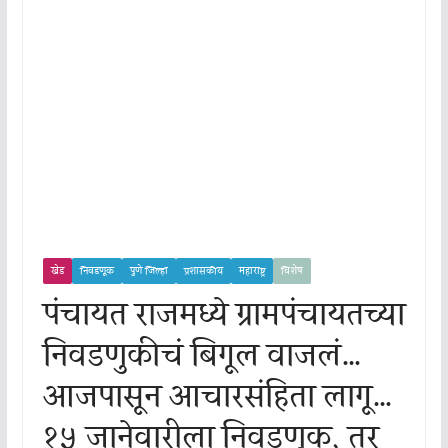
खेड
निवडणूक
पुणे जिल्हा
प्रशासकीय
महाराष्ट्र
विशेष
पंचायत राजमध्ये ग्रामपंचायतच्या
निवडणुकीचं बिगूल वाजलं…
आजपासून आचारसंहिता लागू…
१५ जानेवारीला निवडणूक, तर