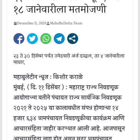
१८ जानेवारीला मतमोजणी
December 11, 2020
MahaBulletin Team
२३ ते ३० डिसेंबर पर्यंत उमेदवारी अर्ज दाखल, तर ४ जानेवारीला
माघार,
महाबुलेटीन न्यूज : किशोर कराळे
मुंबई, ( दि. ११ डिसेंबर ) : महाराष्ट्र राज्य निवडणूक
आयोगाच्या वतीने पंचायत राज्य सार्वत्रिक निवडणूक
२०२१ ते २०२५ या कालावधीत संपन्न होणाऱ्या १४
हजार ६३४ ग्रामपंचायत निवडणूकीचा कार्यक्रम आणि
आचारसंहिता जाहीर करण्यात आली आहे. आजपासून
आचारसंहिता लागू होत असून सदर ग्रामपंचायत