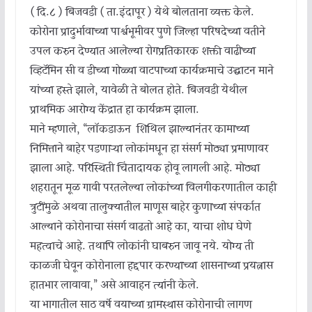
( दि.८ ) बिजवडी ( ता.इंदापूर ) येथे बोलताना व्यक्त केले.
कोरोना प्रादुर्भावाच्या पार्श्वभूमीवर पुणे जिल्हा परिषदेच्या वतीने
उपलब्ध करुन देण्यात आलेल्या रोगप्रतिकारक शक्ती वाढीच्या
व्हिटॅमिन सी व डीच्या गोळ्या वाटपाच्या कार्यक्रमाचे उद्घाटन माने
यांच्या हस्ते झाले, यावेळी ते बोलत होते. बिजवडी येथील
प्राथमिक आरोग्य केंद्रात हा कार्यक्रम झाला.
माने म्हणाले, “लॉकडाऊन शिथिल झाल्यानंतर कामाच्या
निमित्ताने बाहेर पडणाऱ्या लोकांमधून हा संसर्ग मोठ्या प्रमाणावर
झाला आहे. परिस्थिती चिंतादायक होवू लागली आहे. मोठ्या
शहरातून मूळ गावी परतलेल्या लोकांच्या विलगीकरणातील काही
त्रुटींमुळे अथवा तालुक्यातील माणूस बाहेर कुणाच्या संपर्कात
आल्याने कोरोनाचा संसर्ग वाढतो आहे का, याचा शोध घेणे
महत्वाचे आहे. तथापि लोकांनी घाबरुन जावू नये. योग्य ती
काळजी घेवून कोरोनाला हद्दपार करण्याच्या शासनाच्या प्रयत्नास
हातभार लावावा,” असे आवाहन त्यांनी केले.
या भागातील साठ वर्षे वयाच्या ग्रामस्थास कोरोनाची लागण