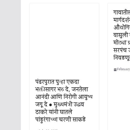
गावातील
मार्गद
औद्योग
वासुली
मोठ्या ग
सरपंच 
निवडणू
February
पंढरपुरात पुन्हा एकदा
भक्तीसागर भरु दे, जनतेला
आनंदी आणि निरोगी आयुष्य
जगू दे ● मुख्यमंत्री उद्धव
ठाकरे यांनी घातले
पांडुरंगाच्या चरणी साकडे