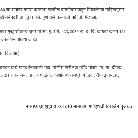
57, 380 चा समांतर तपास करताना त्यातील बातमीदाराकडून मिळालेल्या माहितीनुसार
डी-निमदरी ता. जुन्नर, जि. पुणे याने केल्याची माहिती मिळाली.
 गुन्ह्यासोबतच जुन्नर पो.स्ट. गु. र.नं. 423/2020 भा. द. वि. कायदा कलम 457,
या उघडकीस आल्या आहेत.
यात दिले आहे.
नवट यांचे मार्गदर्शनाखाली सहा. पोलीस निरीक्षक रवींद्र मांजरे, पो. ना. दीपक
 हवालदार शंकर जम, चालक पो.हवा. काशीनाथ राजपुरे, पो.हवा. रौफ इनामदार,
नगराध्यक्षा शहा यांच्या हस्ते मानाच्या गणेशाची विसर्जन पूजा