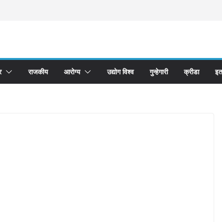
र
राजकीय
आरोग्य
उद्योग विश्व
गुन्हेगारी
क्रीडा
इत