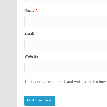
Name
*
Email
*
Website
Save my name, email, and website in this brow