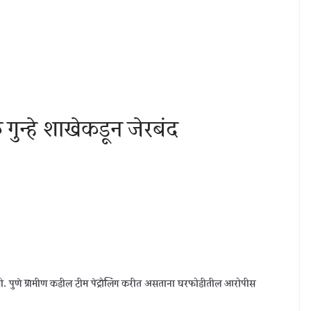
ुन्हे शाखेकडून जेरबंद
ी. बी. पुणे ग्रामीण कडील टीम पेट्रोलिंग करीत असताना घरफोडीतील आरोपीस