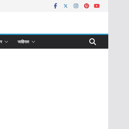
र
जाहिरात