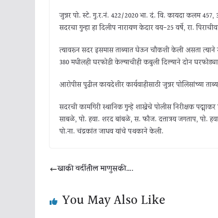
जुन्नर पो. स्टे. गु.र.नं. 422/2020 भा. दं. वि. कायदा कलम 4
सदरचा गुन्हा हा दिलीप नारायण केदार वय-25 वर्षे, रा. पिराचीवा
त्यावरून सदर इसमास ताब्यात घेऊन चौकशी केली असता त्याने सदर
380 मधीलही घरफोडी केल्याचीही कबुली दिल्याने दोन घरफोड्
आरोपीस पुढील कायदेशीर कार्यवाहीसाठी जुन्नर पोलिसांच्या ताब्
सदरची कामगिरी स्थानिक गुन्हे शाखेचे पोलीस निरीक्षक पद्माकर घ
साबळे, पो. हवा. शरद बांबळे, स. फौज. दत्तात्रय जगताप, पो.
पो.ना. चंद्रकांत जाधव यांचे पथकाने केली.
खाकी वर्दीतील माणुसकी….
You May Also Like