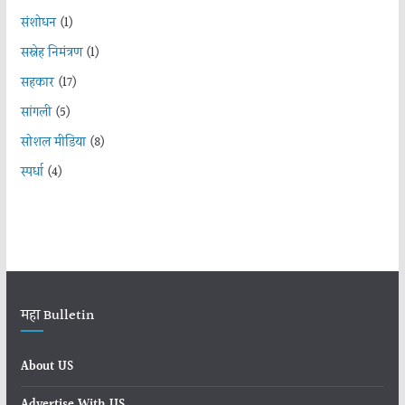
संशोधन
(1)
सस्नेह निमंत्रण
(1)
सहकार
(17)
सांगली
(5)
सोशल मीडिया
(8)
स्पर्धा
(4)
महा Bulletin
About US