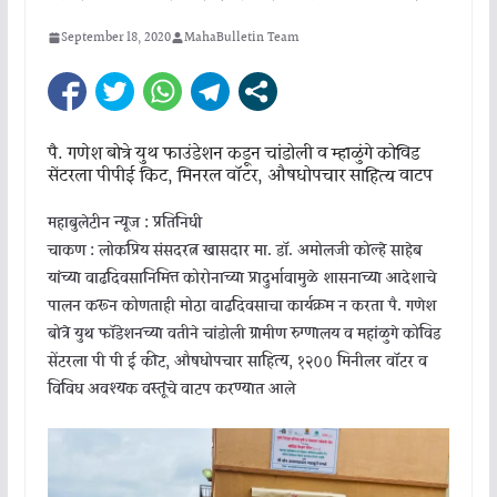
September 18, 2020
MahaBulletin Team
पै. गणेश बोत्रे युथ फाउंडेशन कडून चांडोली व म्हाळुंगे कोविड
सेंटरला पीपीई किट, मिनरल वॉटर, औषधोपचार साहित्य वाटप
महाबुलेटीन न्यूज : प्रतिनिधी
चाकण : लोकप्रिय संसदरत्न खासदार मा. डॉ. अमोलजी कोल्हे साहेब
यांच्या वाढदिवसानिमित्त कोरोनाच्या प्रादुर्भावामुळे शासनाच्या आदेशाचे
पालन करून कोणताही मोठा वाढदिवसाचा कार्यक्रम न करता पै. गणेश
बोत्रे युथ फाॅडेशनच्या वतीने चांडोली ग्रामीण रुग्णालय व महांळुगे कोविड
सेंटरला पी पी ई कीट, औषधोपचार साहित्य, १२०० मिनीलर वाॅटर व
विविध अवश्यक वस्तूंचे वाटप करण्यात आले