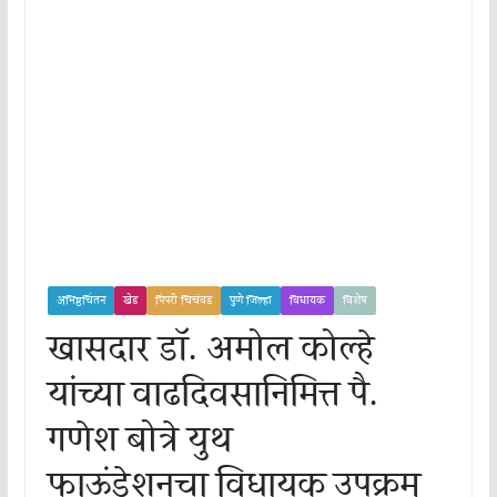
अभिष्ठचिंतन
खेड
पिंपरी चिचंवड
पुणे जिल्हा
विधायक
विशेष
खासदार डॉ. अमोल कोल्हे
यांच्या वाढदिवसानिमित्त पै.
गणेश बोत्रे युथ
फाऊंडेशनचा विधायक उपक्रम