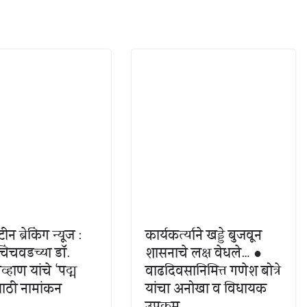
ीन ब्रेकिंग न्यूज :
कार्यकर्त्याने खड्डे बुजवून
चिंचवडच्या डॉ.
शासनाचे लक्ष वेधले… ●
्हाण यांचे ‘पद्म
वाढदिवसानिमित्त गणेश बोत्रे
साठी नामांकन
यांचा अनोखा व विधायक
उपक्रम..