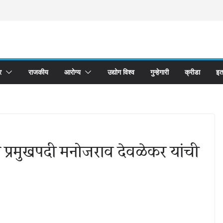
र
राजकीय
आरोग्य
उद्योग विश्व
गुन्हेगारी
क्रीडा
इत
च्या प्रमुखपदी मनोजराव देवळेकर यांची