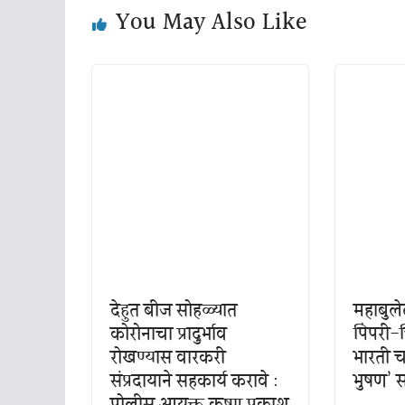
You May Also Like
देहुत बीज सोहळ्यात
महाबुलेट
कोरोनाचा प्रादुर्भाव
पिंपरी-
रोखण्यास वारकरी
भारती चव
संप्रदायाने सहकार्य करावे :
भुषण’ 
पोलीस आयुक्त कृष्ण प्रकाश