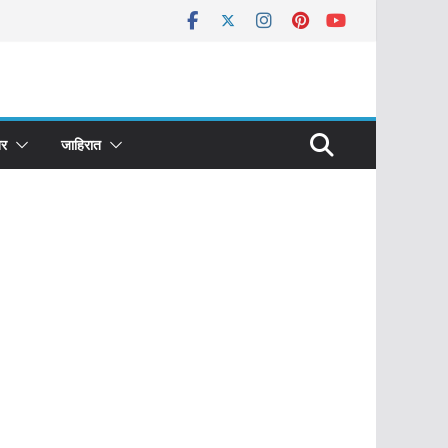
र
जाहिरात