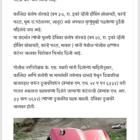
अटक करण्यात आली आहे.
कालिंदा संतोष तोरकडे (वय ३७, रा. इको व्हॅली हौसिंग सोसायटी, कान्हे
फाटा, मूळ रा.पटेलनगर, लातूर) असे अपघात मृत्युमुखी पडलेल्या दुर्दैवी
महिलेचे नाव आहे.
या संदर्भात त्यांची मुलगी देविका संतोष तोरकडे (वय २०, रा. इको व्हॅली
हौसिंग सोसायटी, कान्हे फाटा, मावळ ) यांनी येथील पोलीस ठाण्यात
कंटेनर चालका विरोधात फिर्याद दिली आहे.
पोलीस उपनिरीक्षक के. एस. गवारी यांनी दिलेल्या माहितीनुसार,
कालिंदा आणि संतोषी या मायलेकी तळेगाव दाभाडे येथून दिवाळीचा
बाजारहाट करून दुचाकीवरून (क्रमांक एम. एच. २४ ए एन ६४३४) घरी
परतत असताना वडगावच्या दिशेने जाणाऱ्या कंटेनरची (क्रमांक एच. आर.
५५ वाय ७६४२) त्यांच्या दुचाकीस धडक बसली. देविका दुचाकी
चालवत होती.