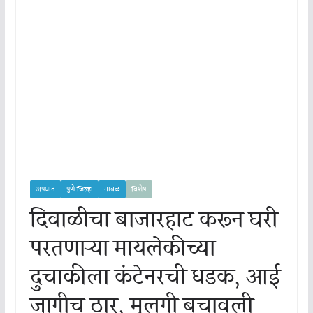
अपघात
पुणे जिल्हा
मावळ
विशेष
दिवाळीचा बाजारहाट करून घरी
परतणाऱ्या मायलेकीच्या
दुचाकीला कंटेनरची धडक, आई
जागीच ठार, मुलगी बचावली