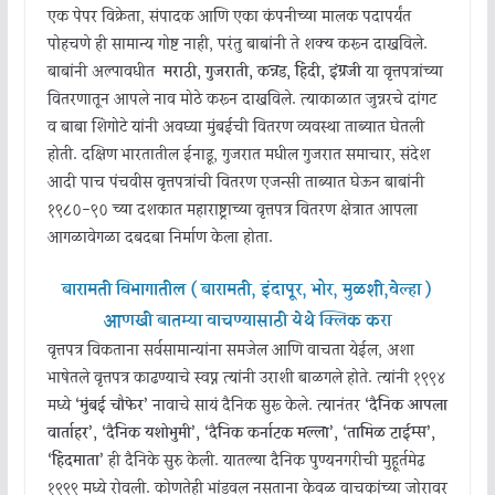
एक पेपर विक्रेता, संपादक आणि एका कंपनीच्या मालक पदापर्यंत
पोहचणे ही सामान्य गोष्ट नाही, परंतु बाबांनी ते शक्य करून दाखविले.
बाबांनी अल्पावधीत
मराठी, गुजराती, कन्नड, हिंदी, इंग्रजी
या वृत्तपत्रांच्या
वितरणातून आपले नाव मोठे करून दाखविले. त्याकाळात जुन्नरचे दांगट
व बाबा शिंगोटे यांनी अवघ्या मुंबईची वितरण व्यवस्था ताब्यात घेतली
होती. दक्षिण भारतातील ईनाडू, गुजरात मधील गुजरात समाचार, संदेश
आदी पाच पंचवीस वृत्तपत्रांची वितरण एजन्सी ताब्यात घेऊन बाबांनी
१९८०-९० च्या दशकात महाराष्ट्राच्या वृत्तपत्र वितरण क्षेत्रात आपला
आगळावेगळा दबदबा निर्माण केला होता.
बारामती विभागातील ( बारामती, इंदापूर, भोर, मुळशी,वेल्हा )
आणखी बातम्या वाचण्यासाठी येथे क्लिक करा
वृत्तपत्र विकताना सर्वसामान्यांना समजेल आणि वाचता येईल, अशा
भाषेतले वृत्तपत्र काढण्याचे स्वप्न त्यांनी उराशी बाळगले होते. त्यांनी १९९४
मध्ये
‘मुंबई चौफेर’
नावाचे सायं दैनिक सुरू केले. त्यानंतर
‘दैनिक आपला
वार्ताहर’, ‘दैनिक यशोभुमी’, ‘दैनिक कर्नाटक मल्ला’, ‘तामिळ टाईम्स’,
‘हिंदमाता’
ही दैनिके सुरु केली. यातल्या दैनिक पुण्यनगरीची मुहूर्तमेढ
१९९९ मध्ये रोवली. कोणतेही भांडवल नसताना केवळ वाचकांच्या जोरावर