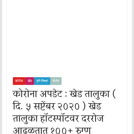
कोरोना
खेड
पुणे जिल्हा
विशेष
कोरोना अपडेट : खेड तालुका (
दि. ५ सप्टेंबर २०२० ) खेड
तालुका हॉटस्पॉटवर दररोज
आढळतात १००+ रुग्ण