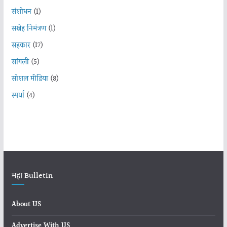
संशोधन
(1)
सस्नेह निमंत्रण
(1)
सहकार
(17)
सांगली
(5)
सोशल मीडिया
(8)
स्पर्धा
(4)
महा Bulletin
About US
Advertise With US