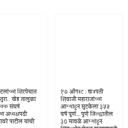
ाटलांच्या शिरपेचात
१७ ऑगस्ट : छत्रपती
तुरा.. खेड तालुका
शिवाजी महाराजांच्या
क्क संघर्ष
आग्ऱ्याहून सुटकेला ३५५
या अध्यक्षपदी
वर्षे पूर्ण… पुणे जिल्ह्यातील
ावरे पाटील यांची
३० मावळे आग्ऱ्याहून