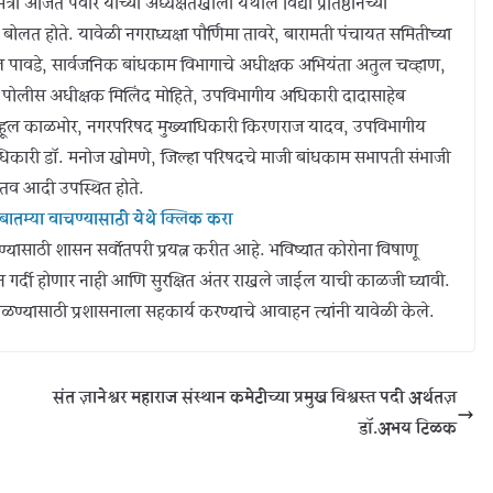
 अजित पवार यांच्या अध्यक्षतेखाली येथील विद्या प्रतिष्ठानच्या
ोलत होते. यावेळी नगराध्यक्षा पौर्णिमा तावरे, बारामती पंचायत समितीच्या
 पावडे, सार्वजनिक बांधकाम विभागाचे अधीक्षक अभियंता अतुल चव्हाण,
 पोलीस अधीक्षक मिलिंद मोहिते, उपविभागीय अधिकारी दादासाहेब
हूल काळभोर, नगरपरिषद मुख्याधिकारी किरणराज यादव, उपविभागीय
कारी डॉ. मनोज खोमणे, जिल्हा परिषदचे माजी बांधकाम सभापती संभाजी
तव आदी उपस्थित होते.
बातम्या वाचण्यासाठी येथे क्लिक करा
ोखण्यासाठी शासन सर्वोतपरी प्रयत्न करीत आहे. भविष्यात कोरोना विषाणू
हून गर्दी होणार नाही आणि सुरक्षित अंतर राखले जाईल याची काळजी घ्यावी.
ाळण्यासाठी प्रशासनाला सहकार्य करण्याचे आवाहन त्यांनी यावेळी केले.
संत ज्ञानेश्वर महाराज संस्थान कमेटीच्या प्रमुख विश्वस्त पदी अर्थतज्ञ
डॉ.अभय टिळक