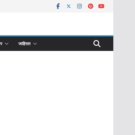
र
जाहिरात