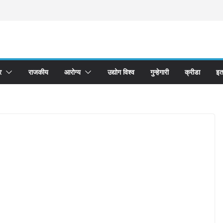
र
राजकीय
आरोग्य
उद्योग विश्व
गुन्हेगारी
क्रीडा
इत