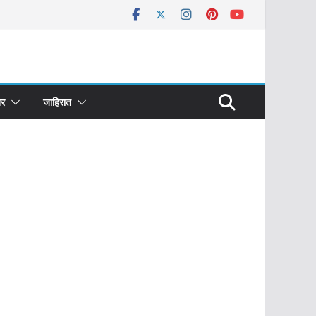
र
जाहिरात