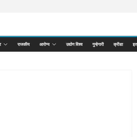
र
राजकीय
आरोग्य
उद्योग विश्व
गुन्हेगारी
क्रीडा
इत