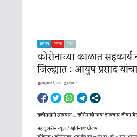
आंबेगाव
कोरोना
विशेष
कोरोनाच्या काळात सहकार्य 
जिल्ह्यात : आयुष प्रसाद यांच
August 1, 2020
admin
तळीरामांनो सावधान…. कोरोनाची बाधा झाल्यास जीवन य
महाबुलेटीन न्यूज / अविनाश घोलप