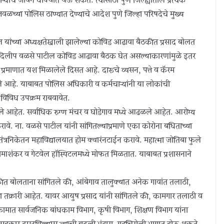
्यांचे जीवन धोक्यात येऊ शकते. त्यासाठी पुणे जिल्ह्यातील प्रत्येक
च्या पोलिस ठाण्यात देण्याचे आदेश पुणे जिल्हा परिषदेचे मुख्य
ल यांच्या अध्यक्षतेखाली झालेल्या कोविड आढावा बैठकीत प्रसाद बोलत
 ना. दिलीप वळसे पाटील कोविड आढावा बैठक घेत असल्याकारणांमुळे इतर
ही प्रमाणात यश मिळालेले दिसत आहे. दारूचे व्यसन, पत्ते व कॅरम
 आहे. याबाबत पोलिस अधिकारी व कर्मचाऱ्यांनी या लोकांची
विविध उपक्रम राबवावेत.
ले आहेत. सर्वाधिक रुग्ण मंचर व घोडेगाव मध्ये आढळले आहेत. आरोग्य
ावे. ना. वळसे पाटील यांनी सांगितल्याप्रमाणे एका कोरोना बधिताच्या
तंत्रनिकेतन महाविद्यालयात होम क्वारंनटाईन करावे. महात्मा जोतिबा फुले
भीमाशंकर व गेटवेल हॉस्पिटलमध्ये मोफत मिळतात. याबाबत प्रशासनाने
ीत बोलताना सांगितले की, आंबेगाव तालुक्यात अनेक गावांत तलाठी,
ा तक्रारी आहेत. यावर आयुष प्रसाद यांनी सांगितले की, कामगार तलाठी व
ामात सार्वजनिक बांधकाम विभाग, कृषी विभाग, शिक्षण विभाग यांना