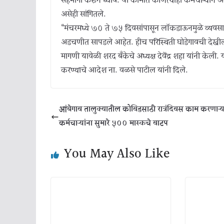
सहभागी करून घ्यावे. या कामात कोणत्याही कर्मचाऱ्याने
असेही सांगितले.
“मंचरमध्ये ७० ते ७५ दिवसांपासून लॉकडाऊनमुळे व्यवसाय
अडचणीत सापडले आहेत. हीच परिस्थिती घोडेगावची देखील
मागणी यावेळी शरद बँकेचे अध्यक्ष देवेंद्र शहा यांनी केली.
करण्याचे आदेश ना. वळसे पाटील यांनी दिले.
आंबेगाव तालुक्यातील कोविडसाठी रात्रंदिवस काम करणाऱ्य
कर्मचाऱ्यांना सुमारे ५०० मास्कचे वाटप
You May Also Like