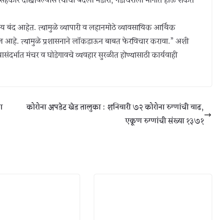
 असहकार दाखविल्यास त्याची बदली भंडारा, गडचिरोली भागात होऊ शकते
 बंद आहेत. त्यामुळे व्यापारी व लहानमोठे व्यावसायिक आर्थिक
 आहे. त्यामुळे प्रशासनाने लॉकडाऊन बाबत फेरविचार करावा.” अशी
 यासंदर्भात मंचर व घोडेगावचे व्यवहार सुरळीत होण्यासाठी कार्यवाही
ा
कोरोना अपडेट खेड तालुका : शनिवारी ७२ कोरोना रुग्णांची वाढ,
एकूण रुग्णांची संख्या १३७१