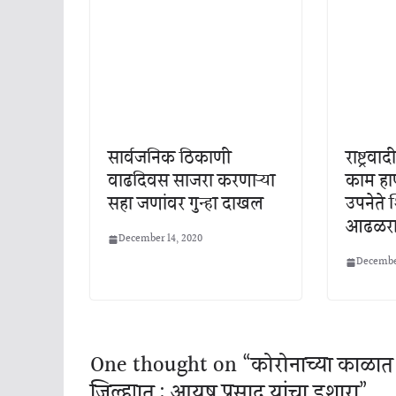
सार्वजनिक ठिकाणी
राष्ट्रव
वाढदिवस साजरा करणाऱ्या
काम हाण
सहा जणांवर गुन्हा दाखल
उपनेते 
आढळरा
December 14, 2020
December
One thought on “
कोरोनाच्या काळात
जिल्ह्यात : आयुष प्रसाद यांचा इशारा
”