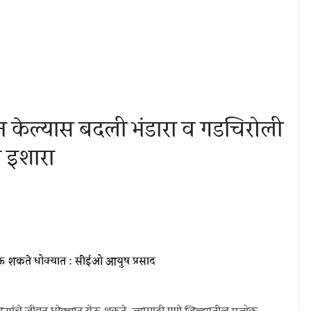
न केल्यास बदली भंडारा व गडचिरोली
ा इशारा
ेऊ शकते धोक्यात : सीईओ आयुष प्रसाद