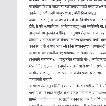
घोडेगाव :
कोरोनाचा प्रादुर्भाव झाल्यास दारूचे व्यसन असणाऱ
गावातील पोलिस पाटलांना तळीरामांची यादी तयार करून जवळ
कार्यकारी अधिकारी आयुष प्रसाद यांनी दिले आहेत.
अवसरी फाटा ( ता. आंबेगाव ) येथे ना. दिलीप वळसे पाटी
होते. ते पुढे म्हणाले की, आंबेगाव तालुक्यात वेळोवेळी
तालुक्यांच्या तुलनेत कोविडचा प्रादुर्भाव रोखण्यासाठी का
खेळणाऱ्यांना देखील कोरोनाची लागण झाल्याचे समोर आले
कानउघाडणी करून अशा लोकांना व्यसनमुक्त करण्यासाठी 
आंबेगाव तालुक्यातील ३९ गावांमध्ये कोरोनाचे रुग्ण आढळ
विभागाने याबाबत रुग्ण वाढू नयेत यासाठी योग्य नियोजन कर
संपर्कातील ३० जणांचे नमुने तपासणीसाठी घ्यावेत. त्यांना 
आरोग्य योजनेतून अनेक रुग्णांना विविध प्रकारचे उपचार 
जनजागृती करावी.
आंबेगाव पंचायत समितीचे सभापती संजय गवारी यांनी बैठक
ग्रामसेवक फिरकत नाहीत अशी अनेक गावातील ग्रामस्थांच्य
ग्रामसेवकांनी गावात हजर राहणे बंधनकारक आहे. कोविड क