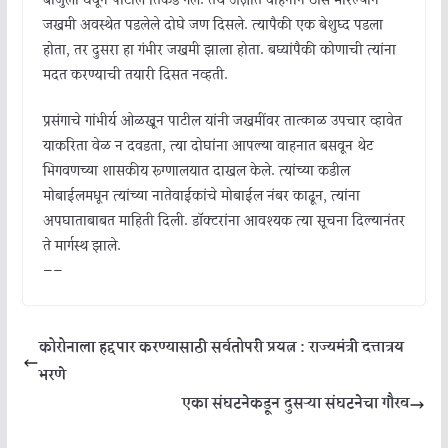
बाजुला घेवून पाटील तिकडे गेले. तेथे अज्ञात वाहनाने ठोस मारल्याने
जखमी अवस्थेत पडलेले दोघे जण दिसले. त्यापैकी एक बेशुध्द पडला
होता, तर दुसरा हा गंभीर जखमी झाला होता. बघ्यांपैकी कोणाची त्यांना
मदत करण्याची तयारी दिसत नव्हती.
प्रसंगाचे गांभीर्य ओळखून पाटील यांनी जखमींवर तात्काळ उपचार व्हावेत
याकरिता वेळ न दवडता, त्या दोघांना आपल्या वाहनात बसवून थेट
भिगवणच्या शासकीय रूग्णालयात दाखल केले. त्यांच्या कडील
मोबाईलमधून त्यांच्या नातेवाईकांचे मोबाईल नंबर काढून, त्यांना
अपघाताबाबत माहिती दिली. डॉक्टरांना आवश्यक त्या सूचना दिल्यानंतर
ते मार्गस्थ झाले.
——
कोरोनाला हद्दपार करण्यासाठी सर्वतोपरी प्रयत्न : राज्यमंत्री दत्तात्रय
भरणे
एका संघटनेकडून दुसऱ्या संघटनेचा गौरव