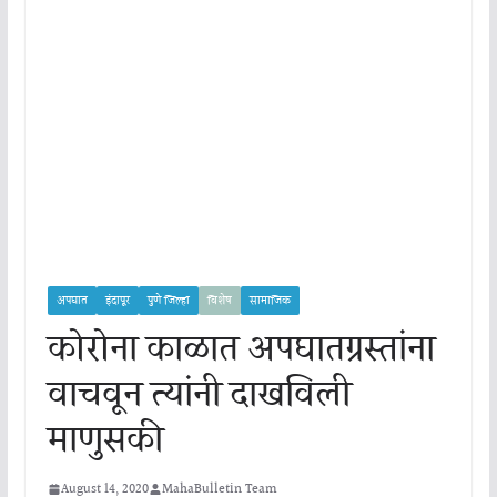
अपघात
इंदापूर
पुणे जिल्हा
विशेष
सामाजिक
कोरोना काळात अपघातग्रस्तांना
वाचवून त्यांनी दाखविली
माणुसकी
August 14, 2020
MahaBulletin Team