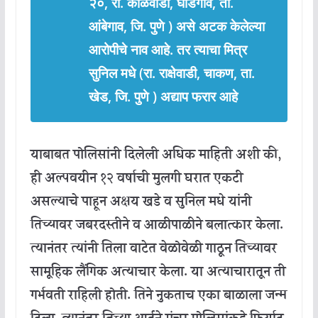
२०, रा. कोळवाडी, घोडेगाव, ता.
आंबेगाव, जि. पुणे ) असे अटक केलेल्या
आरोपीचे नाव आहे. तर त्याचा मित्र
सुनिल मधे (रा. राक्षेवाडी, चाकण, ता.
खेड, जि. पुणे ) अद्याप फरार आहे
याबाबत पोलिसांनी दिलेली अधिक माहिती अशी की,
ही अल्पवयीन १२ वर्षाची मुलगी घरात एकटी
असल्याचे पाहून अक्षय खडे व सुनिल मधे यांनी
तिच्यावर जबरदस्तीने व आळीपाळीने बलात्कार केला.
त्यानंतर त्यांनी तिला वाटेत वेळोवेळी गाठून तिच्यावर
सामूहिक लैंगिक अत्याचार केला.
या अत्याचारातून ती
गर्भवती राहिली होती. तिने नुकताच एका बाळाला जन्म