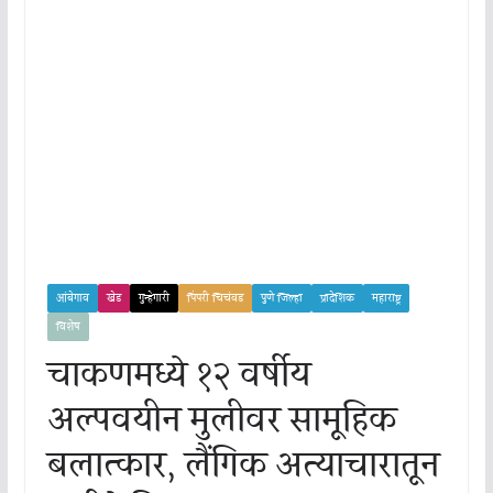
आंबेगाव
खेड
गुन्हेगारी
पिंपरी चिचंवड
पुणे जिल्हा
प्रादेशिक
महाराष्ट्र
विशेष
चाकणमध्ये १२ वर्षीय
अल्पवयीन मुलीवर सामूहिक
बलात्कार, लैंगिक अत्याचारातून