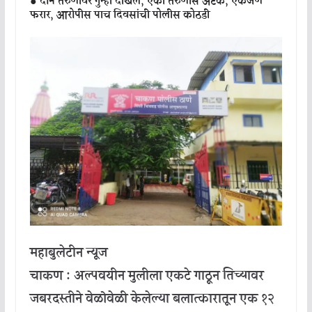
● दोन तरुणांवर गुन्हा दाखल, एका तरुणास अटक, एकजण
फरार, आरोपीस पाच दिवसांची पोलीस कोठडी
महाबुलेटीन न्यूज
चाकण : अल्पवयीन मुलीला एकटे गाठून तिच्यावर
जबरदस्तीने वेळोवेळी केलेल्या बलात्कारातून एक १२