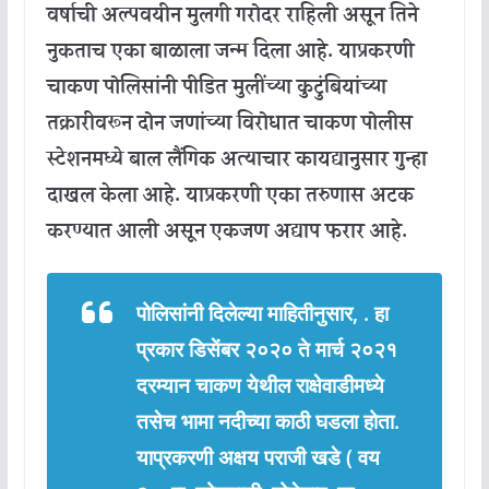
वर्षाची अल्पवयीन मुलगी गरोदर राहिली असून तिने
नुकताच एका बाळाला जन्म दिला आहे. याप्रकरणी
चाकण पोलिसांनी पीडित मुलींच्या कुटुंबियांच्या
तक्रारीवरून दोन जणांच्या विरोधात चाकण पोलीस
स्टेशनमध्ये बाल लैंगिक अत्याचार कायद्यानुसार गुन्हा
दाखल केला आहे. याप्रकरणी एका तरुणास अटक
करण्यात आली असून एकजण अद्याप फरार आहे.
पोलिसांनी दिलेल्या माहितीनुसार, . हा
प्रकार डिसेंबर २०२० ते मार्च २०२१
दरम्यान चाकण येथील राक्षेवाडीमध्ये
तसेच भामा नदीच्या काठी घडला होता.
याप्रकरणी अक्षय पराजी खडे ( वय