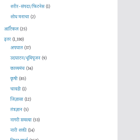
शरीर-संपदा/फिटनेस
(1)
शोध मनाचा
(2)
आर्टिकल
(25)
इतर
(1,330)
अपघात
(37)
उदघाटन/भूमिपूजन
(9)
काव्यमंच
(34)
कृषी
(85)
चावडी
(1)
जिज्ञासा
(12)
तंत्रज्ञान
(5)
नागरी समस्या
(53)
नारी शक्ती
(14)