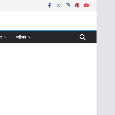
र
जाहिरात