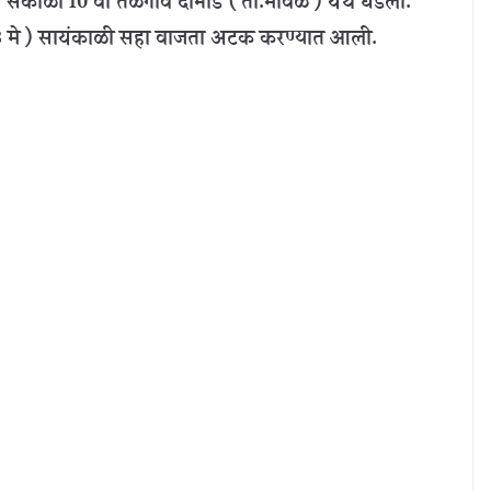
 सकाळी 10 वा तळेगाव दाभाडे ( ता.मावळ ) येथे घडली.
 23 मे ) सायंकाळी सहा वाजता अटक करण्यात आली.