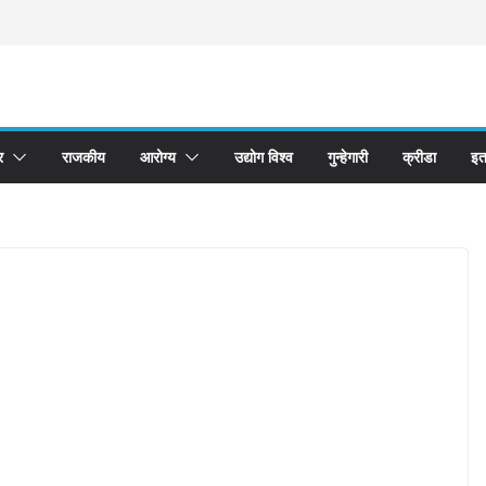
र
राजकीय
आरोग्य
उद्योग विश्व
गुन्हेगारी
क्रीडा
इत