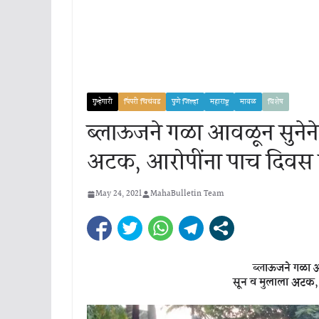
गुन्हेगारी
पिंपरी चिचंवड
पुणे जिल्हा
महाराष्ट्र
मावळ
विशेष
ब्लाऊजने गळा आवळून सुनेने
अटक, आरोपींना पाच दिवस
May 24, 2021
MahaBulletin Team
ब्लाऊजने गळा आ
सून व मुलाला अटक,