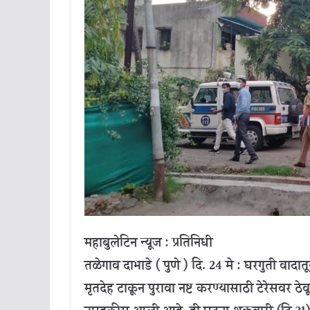
महाबुलेटिन न्यूज : प्रतिनिधी
तळेगाव दाभाडे ( पुणे ) दि. 24 मे : घरगुती वाद
मृतदेह टाकून पुरावा नष्ट करण्यासाठी टेरेसवर