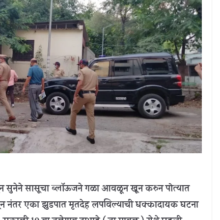
ातून सुनेने सासूचा ब्लॉऊजने गळा आवळून खून करुन पोत्यात
 ठेवून नंतर एका झुडपात मृतदेह लपविल्याची धक्कादायक घटना