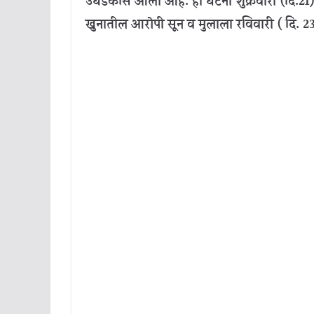
उघडकीस आली आहे. ही घटना शुक्रवारी (दि.21)
खुनातील आरोपी सून व मुलाला रविवारी ( दि.