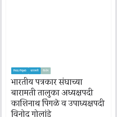
निवड/नियुक्ती
बारामती
विशेष
भारतीय पत्रकार संघाच्या
बारामती तालुका अध्यक्षपदी
काशिनाथ पिंगळे व उपाध्यक्षपदी
विनोद गोलांडे