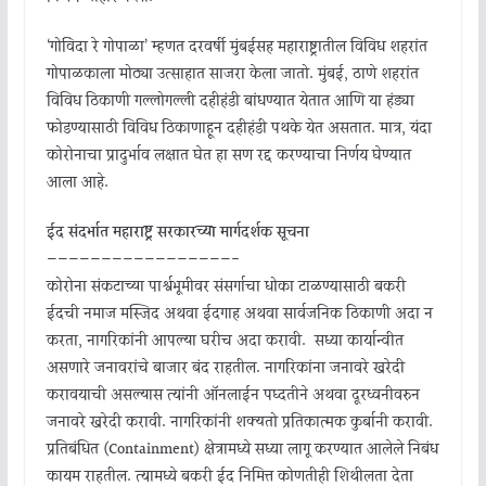
‘गोविंदा रे गोपाळा’ म्हणत दरवर्षी मुंबईसह महाराष्ट्रातील विविध शहरांत
गोपाळकाला मोठ्या उत्साहात साजरा केला जातो. मुंबई, ठाणे शहरांत
विविध ठिकाणी गल्लोगल्ली दहीहंडी बांधण्यात येतात आणि या हंड्या
फोडण्यासाठी विविध ठिकाणाहून दहीहंडी पथके येत असतात. मात्र, यंदा
कोरोनाचा प्रादुर्भाव लक्षात घेत हा सण रद्द करण्याचा निर्णय घेण्यात
आला आहे.
ईद संदर्भात महाराष्ट्र सरकारच्या मार्गदर्शक सूचना
—————————————————-
कोरोना संकटाच्या पार्श्वभूमीवर संसर्गाचा धोका टाळण्यासाठी बकरी
ईदची नमाज मस्जिद अथवा ईदगाह अथवा सार्वजनिक ठिकाणी अदा न
करता, नागरिकांनी आपल्या घरीच अदा करावी. सध्या कार्यान्वीत
असणारे जनावरांचे बाजार बंद राहतील. नागरिकांना जनावरे खरेदी
करावयाची असल्यास त्यांनी ऑनलाईन पध्दतीने अथवा दूरध्वनीवरुन
जनावरे खरेदी करावी. नागरिकांनी शक्यतो प्रतिकात्मक कुर्बानी करावी.
प्रतिबंधित (Containment) क्षेत्रामध्ये सध्या लागू करण्यात आलेले निबंध
कायम राहतील. त्यामध्ये बकरी ईद निमित्त कोणतीही शिथीलता देता