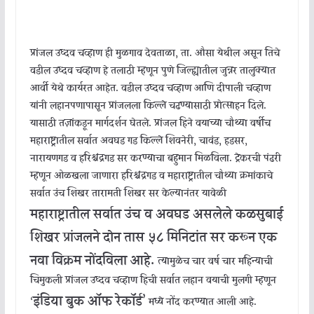
प्रांजल उध्दव चव्हाण ही मुळगाव देवताळा, ता. औसा येथील असून तिचे
वडील उध्दव चव्हाण हे तलाठी म्हणून पुणे जिल्ह्यातील जुन्नर तालुक्यात
आर्वी येथे कार्यरत आहेत. वडील उध्दव चव्हाण आणि दीपाली चव्हाण
यांनी लहानपणापासून प्रांजलला किल्ले चढण्यासाठी प्रोत्साहन दिले.
यासाठी तज्ञांकडून मार्गदर्शन घेतले. प्रांजल हिने वयाच्या चौथ्या वर्षीच
महाराष्ट्रातील सर्वात अवघड गड किल्ले शिवनेरी, चावंड, हडसर,
नारायणगड व हरिश्चंद्रगड सर करण्याचा बहुमान मिळविला. ट्रेकरची पंढरी
म्हणून ओळखला जाणारा हरिश्चंद्रगड व महाराष्ट्रातील चौथ्या क्रमांकाचे
सर्वात उंच शिखर तारामती शिखर सर केल्यानंतर यावेळी
महाराष्ट्रातील सर्वात उंच व अवघड असलेले कळसुबाई
शिखर प्रांजलने दोन तास ५८ मिनिटांत सर करून एक
नवा विक्रम नोंदविला आहे.
त्यामुळेच चार वर्ष चार महिन्याची
चिमुकली प्रांजल उध्दव चव्हाण हिची सर्वात लहान वयाची मुलगी म्हणून
इंडिया बुक ऑफ रेकॉर्ड’
‘
मध्ये नोंद करण्यात आली आहे.