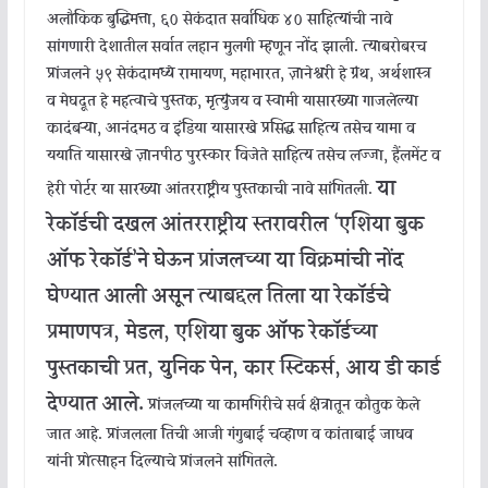
अलौकिक बुद्धिमत्ता, ६० सेकंदात सर्वाधिक ४० साहित्यांची नावे
सांगणारी देशातील सर्वात लहान मुलगी म्हणून नोंद झाली. त्याबरोबरच
प्रांजलने ५९ सेकंदामध्ये रामायण, महाभारत, ज्ञानेश्वरी हे ग्रंथ, अर्थशास्त्र
व मेघदूत हे महत्वाचे पुस्तक, मृत्युंजय व स्वामी यासारख्या गाजलेल्या
कादंबऱ्या, आनंदमठ व इंडिया यासारखे प्रसिद्ध साहित्य तसेच यामा व
ययाति यासारखे ज्ञानपीठ पुरस्कार विजेते साहित्य तसेच लज्जा, हैंलमेंट व
या
हेरी पोर्टर या सारख्या आंतरराष्ट्रीय पुस्तकाची नावे सांगितली.
रेकॉर्डची दखल आंतरराष्ट्रीय स्तरावरील ‘एशिया बुक
ऑफ रेकॉर्ड’ने घेऊन प्रांजलच्या या विक्रमांची नोंद
घेण्यात आली असून त्याबद्दल तिला या रेकॉर्डचे
प्रमाणपत्र, मेडल, एशिया बुक ऑफ रेकॉर्डच्या
पुस्तकाची प्रत, युनिक पेन, कार स्टिकर्स, आय डी कार्ड
देण्यात आले.
प्रांजलच्या या कामगिरीचे सर्व क्षेत्रातून कौतुक केले
जात आहे. प्रांजलला तिची आजी गंगुबाई चव्हाण व कांताबाई जाधव
यांनी प्रोत्साहन दिल्याचे प्रांजलने सांगितले.