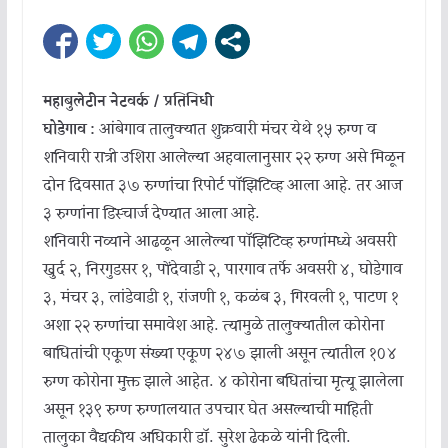
महाबुलेटीन नेटवर्क / प्रतिनिधी
घोडेगाव :
आंबेगाव तालुक्यात शुक्रवारी मंचर येथे १५ रुग्ण व
शनिवारी रात्री उशिरा आलेल्या अहवालानुसार २२ रुग्ण असे मिळून
दोन दिवसात ३७ रुग्णांचा रिपोर्ट पॉझिटिव्ह आला आहे. तर आज
३ रुग्णांना डिस्चार्ज देण्यात आला आहे.
शनिवारी नव्याने आढळून आलेल्या पॉझिटिव्ह रुग्णांमध्ये अवसरी
खुर्द २, निरगुडसर १, पोंदेवाडी २, पारगाव तर्फे अवसरी ४, घोडेगाव
३, मंचर ३, लांडेवाडी १, रांजणी १, कळंब ३, गिरवली १, पाटण १
अशा २२ रुग्णांचा समावेश आहे. त्यामुळे तालुक्यातील कोरोना
बाधितांची एकूण संख्या एकूण २४७ झाली असून त्यातील १०४
रुग्ण कोरोना मुक्त झाले आहेत. ४ कोरोना बधितांचा मृत्यू झालेला
असून १३९ रुग्ण रुग्णालयात उपचार घेत असल्याची माहिती
तालुका वैद्यकीय अधिकारी डॉ. सुरेश ढेकळे यांनी दिली.