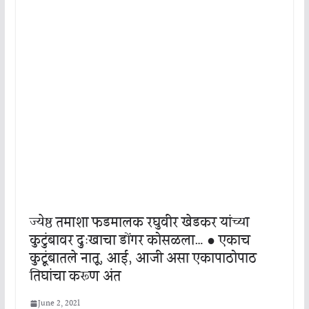
ज्येष्ठ तमाशा फडमालक रघुवीर खेडकर यांच्या
कुटुंबावर दुःखाचा डोंगर कोसळला… ● एकाच
कुटूंबातले नातू, आई, आजी असा एकापाठोपाठ
तिघांचा करूण अंत
June 2, 2021