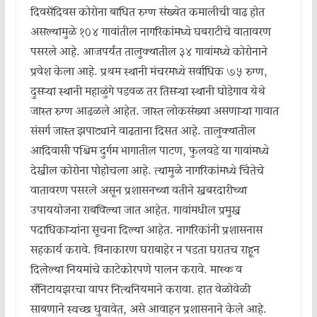
दिवसेंदिवस कोरोना बाधित रुग्ण संख्येत कमालीची वाढ होत
असल्यामुळे १०४ गावांतील नागरिकांमध्ये घबराटीचे वातावरण
पसरले आहे. आजपर्यंत तालुक्यातील ३४ गावांमध्ये कोरोनाने
प्रवेश केला आहे. प्रथम स्थानी मंचरमध्ये सर्वाधिक ७५ रुग्ण,
दुसऱ्या स्थानी महाळुंगे पडवळ तर तिसऱ्या स्थानी घोडेगाव येथे
जास्त रुग्ण आढळले आहेत. जास्त लोकसंख्या असणाऱ्या गावात
संसर्ग जास्त झपाट्याने वाढताना दिसत आहे. तालुक्यातील
आदिवासी पश्चिम दुर्गम भागातील पाटण, फुलवडे या गावांमध्ये
देखील कोरोना पोहोचला आहे. त्यामुळे नागरिकांमध्ये चिंतेचे
वातावरण पसरले असून प्रशासनच्या वतीने खबरदारीच्या
उपाययोजना राबविल्या जात आहेत. गावांमधील प्रमुख
पदाधिकाऱ्यांना सूचना दिल्या आहेत. नागरिकांनी प्रशासनास
सहकार्य करावे. विनाकारण घराबाहेर न पडता घरातच राहून
दिलेल्या नियमांचे काटेकोरपणे पालन करावे. मास्क व
सॅनिटायझरचा वापर नित्यनियमाने करावा. हात वेळोवेळी
साबणाने स्वच्छ धुवावेत, असे आवाहन प्रशासनाने केले आहे.