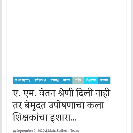
पश्चिम महाराष्ट्र
पुणे जिल्हा
महाराष्ट्र
मावळ
विशेष
शैक्षणिक
सातारा
ए. एम. वेतन श्रेणी दिली नाही
तर बेमुदत उपोषणाचा कला
शिक्षकांचा इशारा…
September 5, 2020
MahaBulletin Team