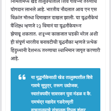
निर्मितीमध्ये
खेड
तालुक्यातील
शिवे
गावच्या
तरुणाचे
योगदान
लाभले
आहे
.
भारतीय
नौदलात
आय
एन
एस
विक्रांत
मोठ्या
दिमाखात
दाखल
झाली
.
या
युद्धनौकेचं
वैशिष्ट्य
म्हणजे
२३
विमानं
या
युद्धनौकेवरून
झेपावू
शकतात
.
शत्रूच्या
काळजात
धडकी
भरेल
अशी
ही
संपूर्ण
भारतीय
बनावटीची
युद्धनौका
म्हणजे
प्रत्येक
हिंदुस्थानी
देशभक्त
तरुणाचा
स्वाभिमान
जागृत
करणारी
आहे
.
या
युद्धनौकेसाठी
खेड
तालुक्यातील
शिवे
गावचे
सुपुत्र
,
तरूण
उद्योजक
,
स्वातंत्र्यवीर
सावरकर
युवा
मंडळ
व
कै
.
रामचंद्र
महादेव
गडदे
स्मृती
वाचनालयाचे
संचालक
दिपक
शंकर