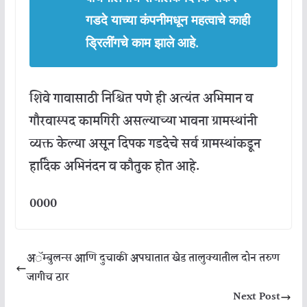
गडदे
याच्या
कंपनीमधून
महत्वाचे
काही
ड्रिलींगचे
काम
झाले
आहे
.
शिवे
गावासाठी
निश्चित
पणे
ही
अत्यंत
अभिमान
व
गौरवास्पद
कामगिरी
असल्याच्या
भावना
ग्रामस्थांनी
व्यक्त
केल्या
असून
दिपक
गडदेचे
सर्व
ग्रामस्थांकडून
हार्दिक
अभिनंदन
व
कौतुक
होत
आहे
.
0000
अॅम्बुलन्स आणि दुचाकी अपघातात खेड तालुक्यातील दोन तरुण
जागीच ठार
Next Post