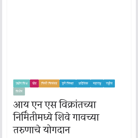
उद्योग विश्व
खेड
पिंपरी चिचंवड
पुणे जिल्हा
प्रादेशिक
महाराष्ट्र
राष्ट्रीय
विशेष
आय एन एस विक्रांतच्या
निर्मितीमध्ये शिवे गावच्या
तरुणाचे योगदान