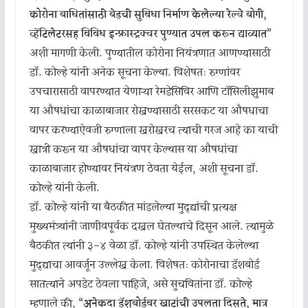
कोरोना बाधितांसाठी बेडची सुविधा निर्माण केलेल्या रेल्वे बोगी,
व्हेंटिलेटरसह विविध इन्फ्रास्ट्रक्चर पुण्यात उपलब्ध करून द्याव्यात”
अशी मागणी केली. पुण्यातील कोरोना नियंत्रणात आणण्यासाठी
डॉ. कोल्हे यांनी अनेक सूचना केल्या. विशेषतः रुग्णांवर
उपचारासाठी वापरण्यात येणाऱ्या रेमडेसिविर आणि टाॅसिलीझुमाब
या औषधांचा काळाबाजार रोखण्यासाठी सरसकट या औषधाचा
वापर करण्याऐवजी रुग्णाला खरोखरच त्याची गरज आहे का याची
खात्री करून या औषधांचा वापर केल्यास या औषधांचा
काळाबाजार होण्यावर नियंत्रण ठेवता येईल, अशी सूचना डॉ.
कोल्हे यांनी केली.
डॉ. कोल्हे यांनी या बैठकीत मांडलेल्या मुद्द्यांची प्रत्यक्ष
मुख्यमंत्र्यांनी जाणीवपूर्वक दखल घेतल्याचे दिसून आले. त्यामुळे
बैठकीत त्यांनी ३-४ वेळा डॉ. कोल्हे यांनी उपस्थित केलेल्या
मुद्द्याचा आवर्जून उल्लेख केला. विशेषतः कोरोनाचा डॅशबोर्ड
सातत्याने अपडेट ठेवला पाहिजे, असे सुचवितांना डॉ. कोल्हे
म्हणाले की,
“अनेकदा डॅशबोर्डवर खाटांची उपलब्धता दिसते, मात्र