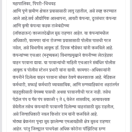
महापालिका, पिंपरी-चिंचवड
आणि पुणे ग्रामीण क्षेत्रात प्रवासासाठी लागू रहातील, असे स्पष्ट करण्यात
आले आहे.सर्व औद्योगिक आस्थापना, आयटी कंपन्या, दूरसंचार कंपन्या
आणि कृषी कंपन्या कडक टाळेबंदीच्या
(लॉकडाऊन) काळातदेखील सुरू राहणार आहेत. या कंपन्यांमधील
अधिकारी, कामगार यांना रोजच्या प्रवासासाठी पोलीस पासची गरज
नसेल, असे विभागीय आयुक्त डॉ. दिपक म्हैसेकर यांनी कळविले आहे.
कंपन्यांच्या एचआर (मनुष्यबळ) विभागप्रमुखाने कंपनीच्या लेटरहेडवर
वाहन परवाना द्यावा. या परवान्यांची माहिती एचआरने संबंधित पोलीस
आयुक्त व पोलीस स्टेशन प्रभारी यांना द्यावी. कामगार-अधिकाऱ्यांनी
कंपनीने दिलेला वाहन परवाना सोबत ठेवणे बंधनकारक आहे. मेडिकल
कर्मचारी, सफाई कर्मचारी व्यावसायिक, आणि रुग्णवाहिकांना शहरांतर्गत
वाहतुकीसाठी वेगळ्या पासची अथवा परवानगीची गरज नाही. तसेच
पेट्रोल पंप व गॅस पंप सकाळी ९ ते ६ वेळेत शासकीय, अत्यावश्यक
सेवेतील तसेच कंपन्यांनी परवानगी दिलेल्या वाहनांसाठी सुरू राहतील,
असे जिल्हाधिकारी नवल किशोर राम यांनी कळविले आहे.
मोठ्या ब्रेकनंतर पुन्हा सुरु झालेल्या एमआयडीसी क्षेत्र सुरुच राहणार
आहेत. परंतु जिल्ह्यात पाचपेक्षा अधिक कोरोना पॉझिटिव्ह रुग्ण