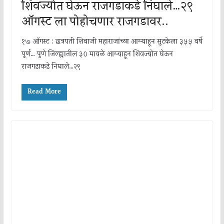
शिवज्योत घेऊन राजगडाकडे निघाले…२९
ऑगस्ट ला पोहोचणार राजगडावर..
१७ ऑगस्ट : छत्रपती शिवाजी महाराजांच्या आग्ऱ्याहून सुटकेला ३५५ वर्षे
पूर्ण… पुणे जिल्ह्यातील ३० मावळे आग्ऱ्याहून शिवज्योत घेऊन
राजगडाकडे निघाले…२९
Read More