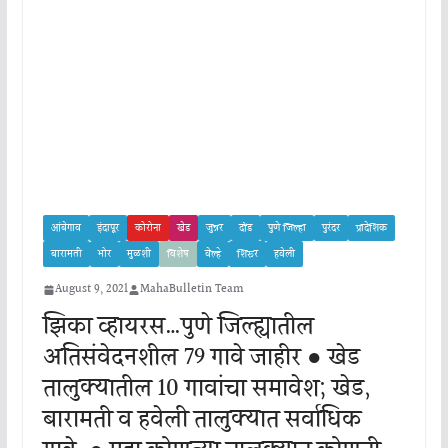
आंबेगाव
इंदापूर
कोरोना
खेड
जुन्नर
दौंड
पुणे जिल्हा
पुरंदर
प्रादेशिक
बारामती
भोर
मुळशी
विशेष
वेल्हे
शिरूर
हवेली
August 9, 2021
MahaBulletin Team
झिका व्हायरस…पुणे जिल्ह्यातील
अतिसंवेदनशील 79 गावे जाहीर ● खेड
तालुक्यातील 10 गावांचा समावेश; खेड,
बारामती व हवेली तालुक्यात सर्वाधिक