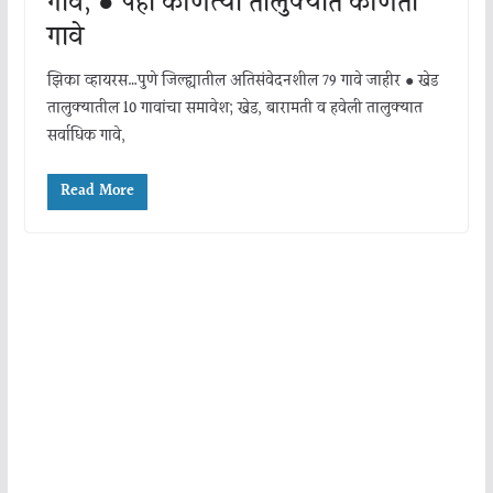
गावे, ● पहा कोणत्या तालुक्यात कोणती
गावे
झिका व्हायरस…पुणे जिल्ह्यातील अतिसंवेदनशील 79 गावे जाहीर ● खेड
तालुक्यातील 10 गावांचा समावेश; खेड, बारामती व हवेली तालुक्यात
सर्वाधिक गावे,
Read More