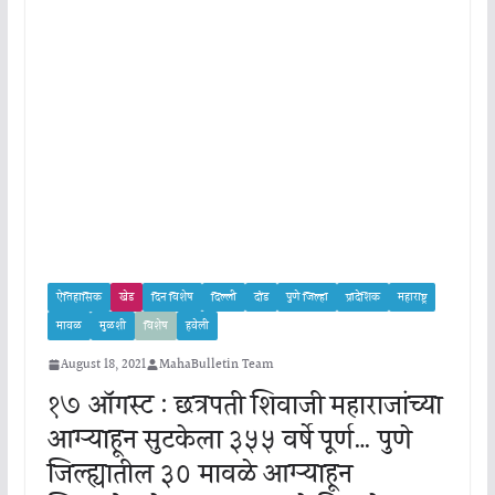
ऐतिहासिक
खेड
दिन विशेष
दिल्ली
दौंड
पुणे जिल्हा
प्रादेशिक
महाराष्ट्र
मावळ
मुळशी
विशेष
हवेली
August 18, 2021
MahaBulletin Team
१७ ऑगस्ट : छत्रपती शिवाजी महाराजांच्या
आग्ऱ्याहून सुटकेला ३५५ वर्षे पूर्ण… पुणे
जिल्ह्यातील ३० मावळे आग्ऱ्याहून