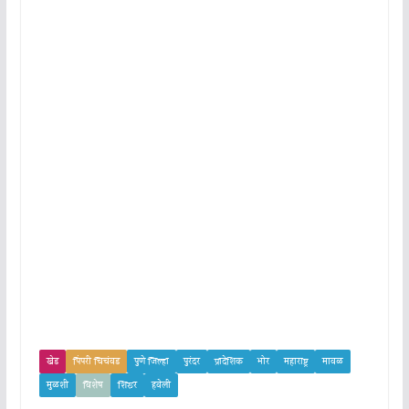
खेड
पिंपरी चिचंवड
पुणे जिल्हा
पुरंदर
प्रादेशिक
भोर
महाराष्ट्र
मावळ
मुळशी
विशेष
शिरूर
हवेली