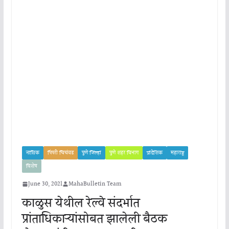
नासिक
पिंपरी चिचंवड
पुणे जिल्हा
पुणे शहर विभाग
प्रादेशिक
महाराष्ट्र
विशेष
June 30, 2021
MahaBulletin Team
काळुस येथील रेल्वे संदर्भात
प्रांताधिकाऱ्यांसोबत झालेली बैठक