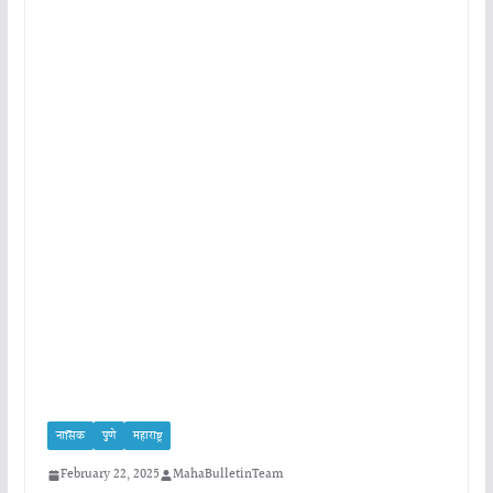
नासिक
पुणे
महाराष्ट्र
February 22, 2025
MahaBulletinTeam