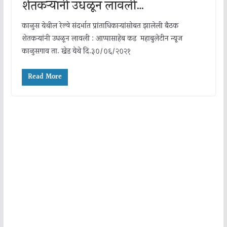
शेतकऱ्यांनी उधळून लावली…
काळुस येथील रेल्वे संदर्भात प्रांताधिकाऱ्यांसोबत झालेली बैठक
शेतकऱ्यांनी उधळून लावली : आप्पासाहेब कड महाबुलेटीन न्यूज
काळुसगाव ता. खेड येथे दि.३०/०६/२०२१
Read More