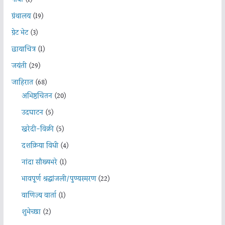
गोवा
(1)
ग्रंथालय
(19)
ग्रेट भेट
(3)
छायाचित्र
(1)
जयंती
(29)
जाहिरात
(68)
अभिष्ठचिंतन
(20)
उदघाटन
(5)
खरेदी-विक्री
(5)
दशक्रिया विधी
(4)
नांदा सौख्यभरे
(1)
भावपूर्ण श्रद्धांजली/पुण्यस्मरण
(22)
वाणिज्य वार्ता
(1)
शुभेच्छा
(2)