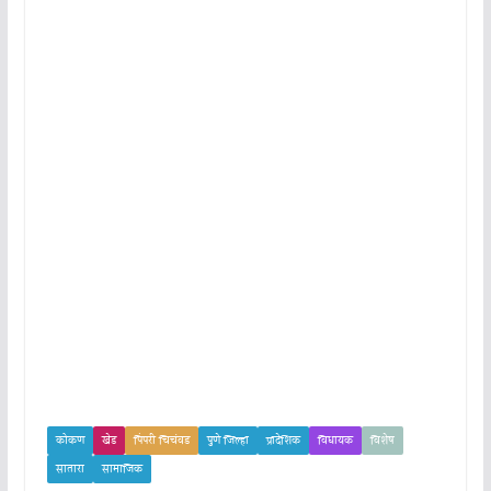
कोकण
खेड
पिंपरी चिचंवड
पुणे जिल्हा
प्रादेशिक
विधायक
विशेष
सातारा
सामाजिक