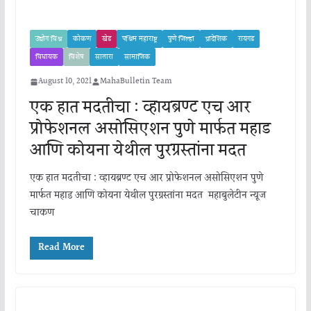
उद्योग विश्व
कोकण
खेड
पश्चिम महाराष्ट्र
पुणे जिल्हा
प्रादेशिक
रायगड
विधायक
विशेष
सातारा
सामाजिक
August 10, 2021
MahaBulletin Team
एक हात मदतीचा : व्हायब्रण्ट एच आर
प्रोफेशनल असोसिएशन पुणे मार्फत महाड
आणि कोयना येथील पुरग्रस्तांना मदत
एक हात मदतीचा : व्हायब्रण्ट एच आर प्रोफेशनल असोसिएशन पुणे
मार्फत महाड आणि कोयना येथील पुरग्रस्तांना मदत महाबुलेटीन न्यूज
चाकण
Read More