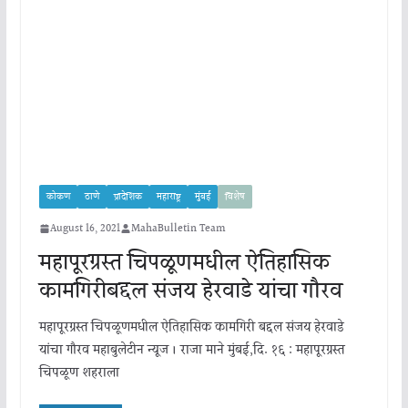
कोकण
ठाणे
प्रादेशिक
महाराष्ट्र
मुंबई
विशेष
August 16, 2021
MahaBulletin Team
महापूरग्रस्त चिपळूणमधील ऐतिहासिक
कामगिरीबद्दल संजय हेरवाडे यांचा गौरव
महापूरग्रस्त चिपळूणमधील ऐतिहासिक कामगिरी बद्दल संजय हेरवाडे
यांचा गौरव महाबुलेटीन न्यूज । राजा माने मुंबई,दि. १६ : महापूरग्रस्त
चिपळूण शहराला