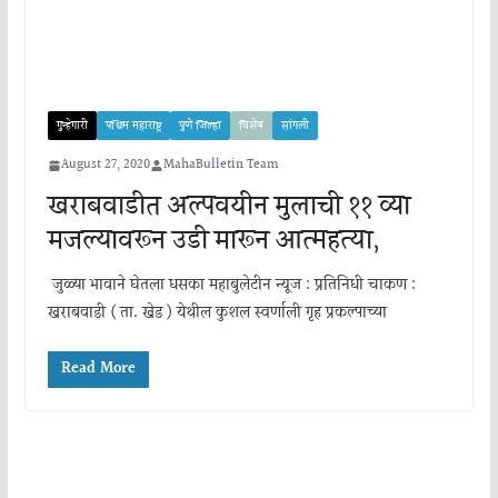
गुन्हेगारी
पश्चिम महाराष्ट्र
पुणे जिल्हा
विशेष
सांगली
August 27, 2020
MahaBulletin Team
खराबवाडीत अल्पवयीन मुलाची ११ व्या
मजल्यावरून उडी मारून आत्महत्या,
जुळ्या भावाने घेतला धसका महाबुलेटीन न्यूज : प्रतिनिधी चाकण :
खराबवाडी ( ता. खेड ) येथील कुशल स्वर्णाली गृह प्रकल्पाच्या
Read More