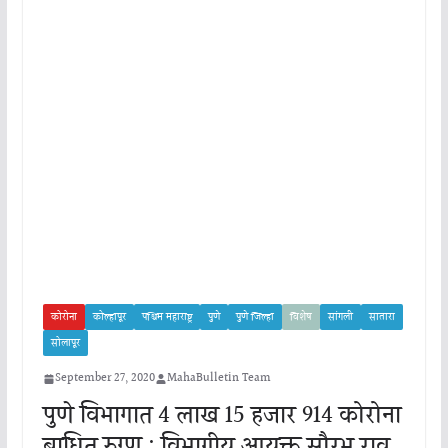
कोरोना
कोल्हापूर
पश्चिम महाराष्ट्र
पुणे
पुणे जिल्हा
विशेष
सांगली
सातारा
सोलापूर
September 27, 2020
MahaBulletin Team
पुणे विभागात 4 लाख 15 हजार 914 कोरोना
बाधित रुग्ण : विभागीय आयुक्त सौरभ राव