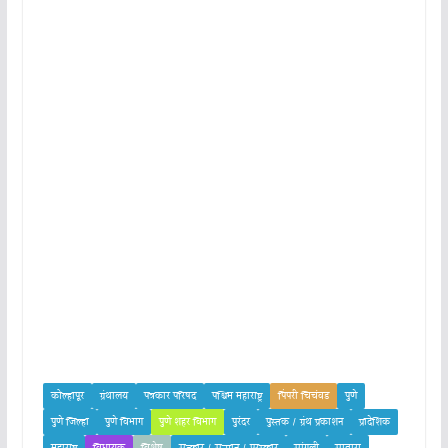
कोल्हापूर
ग्रंथालय
पत्रकार परिषद
पश्चिम महाराष्ट्र
पिंपरी चिचंवड
पुणे
पुणे जिल्हा
पुणे विभाग
पुणे शहर विभाग
पुरंदर
पुस्तक / ग्रंथ प्रकाशन
प्रादेशिक