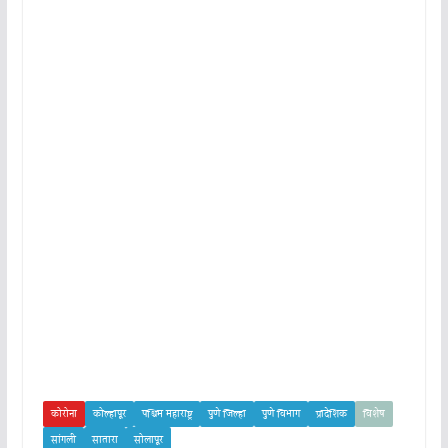
कोरोना
कोल्हापूर
पश्चिम महाराष्ट्र
पुणे जिल्हा
पुणे विभाग
प्रादेशिक
विशेष
सांगली
सातारा
सोलापूर