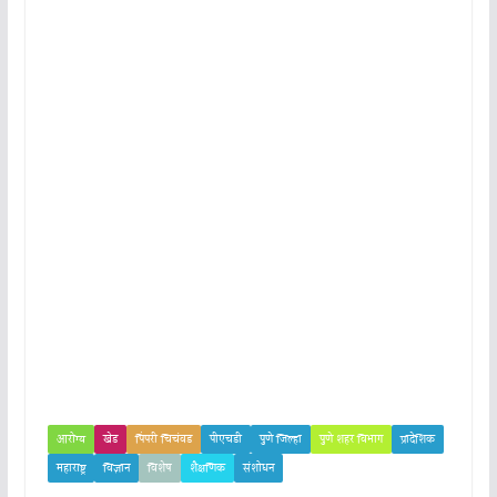
आरोग्य
खेड
पिंपरी चिचंवड
पीएचडी
पुणे जिल्हा
पुणे शहर विभाग
प्रादेशिक
महाराष्ट्र
विज्ञान
विशेष
शैक्षणिक
संशोधन