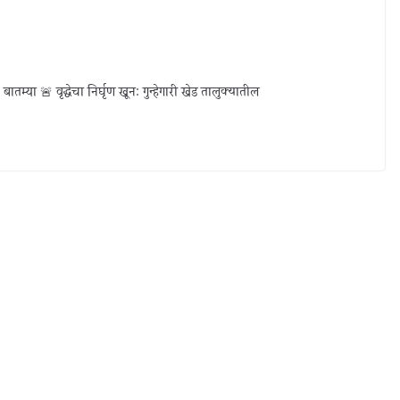
ा 🚨 वृद्धेचा निर्घृण खून: गुन्हेगारी खेड तालुक्यातील