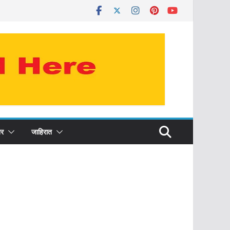
र
जाहिरात