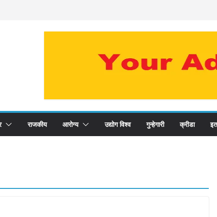
र
राजकीय
आरोग्य
उद्योग विश्व
गुन्हेगारी
क्रीडा
इत