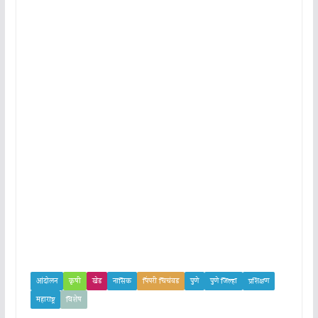
आंदोलन
कृषी
खेड
नासिक
पिंपरी चिचंवड
पुणे
पुणे जिल्हा
प्रशिक्षण
महाराष्ट्र
विशेष