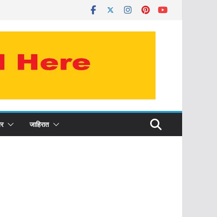
र
जाहिरात