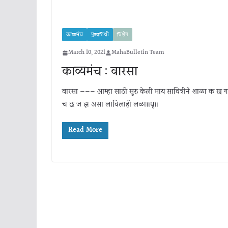
काव्यमंच
पुण्यतिथी
विशेष
March 10, 2021
MahaBulletin Team
काव्यमंच : वारसा
वारसा ——— आम्हा साठी सुरु केली माय सावित्रीने शाळा क ख 
च छ ज झ असा लाविलाही लळा॥धृ॥
Read More