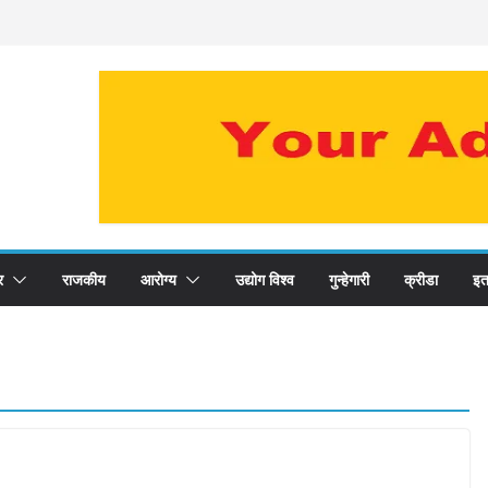
र
राजकीय
आरोग्य
उद्योग विश्व
गुन्हेगारी
क्रीडा
इत