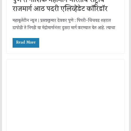
पुणे ते नाशिक महामार्ग भारतीय राष्ट्रीय
राजमार्ग आठ पदरी एलिव्हेडेट कॉरिडॉर
महाबुलेटीन न्यूज | प्रसन्नकुमार देवकर पुणे : पिंपरी-चिंचवड शहरात
दापोडी ते निगडी या मेट्रोमार्गानंतर दुसरा मार्ग करण्यात येत आहे. त्याचा
Read More