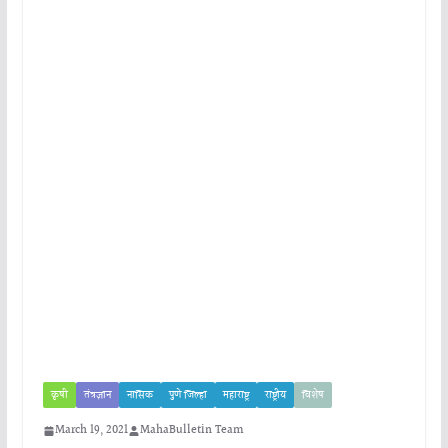
कृषी
तंत्रज्ञान
नासिक
पुणे जिल्हा
महाराष्ट्र
राष्ट्रीय
विशेष
March 19, 2021
MahaBulletin Team