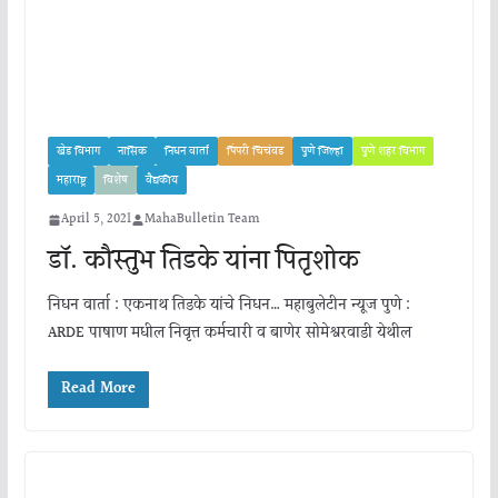
खेड विभाग
नासिक
निधन वार्ता
पिंपरी चिचंवड
पुणे जिल्हा
पुणे शहर विभाग
महाराष्ट्र
विशेष
वैद्यकीय
April 5, 2021
MahaBulletin Team
डॉ. कौस्तुभ तिडके यांना पितृशोक
निधन वार्ता : एकनाथ तिडके यांचे निधन… महाबुलेटीन न्यूज पुणे :
ARDE पाषाण मधील निवृत्त कर्मचारी व बाणेर सोमेश्वरवाडी येथील
Read More