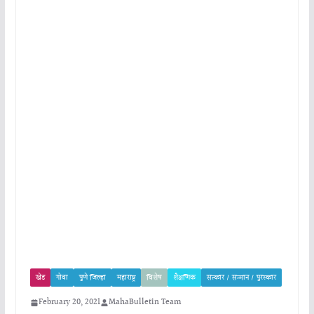
खेड
गोवा
पुणे जिल्हा
महाराष्ट्र
विशेष
शैक्षणिक
सत्कार / सन्मान / पुरस्कार
February 20, 2021
MahaBulletin Team