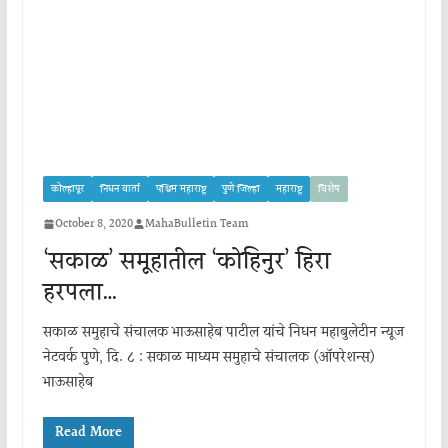
कोल्हापूर
निधन वार्ता
पश्चिम महाराष्ट्र
पुणे जिल्हा
महाराष्ट्र
विशेष
October 8, 2020
MahaBulletin Team
‘सकाळ’ समूहातील ‘कोहिनुर’ हिरा
हरपला…
सकाळ समुहाचे संचालक भाऊसाहेब पाटील यांचे निधन महाबुलेटीन न्यूज
नेटवर्क पुणे, दि. ८ : सकाळ माध्यम समुहाचे संचालक (ऑपरेशन्स)
भाऊसाहेब
Read More