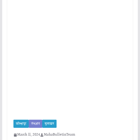
कोल्हापूर
तंत्रज्ञान
मुलाखत
March 11, 2024
MahaBulletinTeam