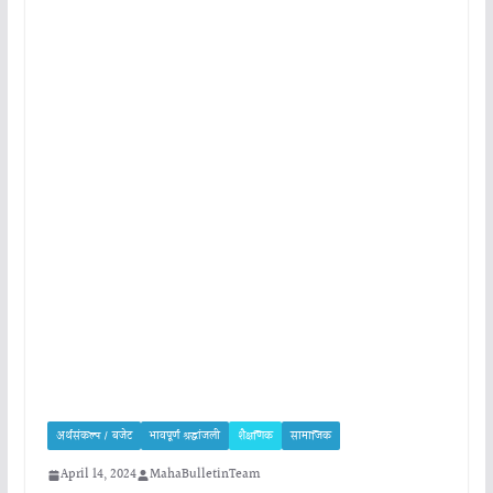
अर्थसंकल्प / बजेट
भावपूर्ण श्रद्धांजली
शैक्षणिक
सामाजिक
April 14, 2024
MahaBulletinTeam