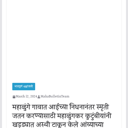
भावपूर्ण श्रद्धांजली
March 12, 2024
MahaBulletinTeam
महाळुंगे गावात आईच्या निधनानंतर स्मृती
जतन करण्यासाठी महाळुंगकर कुटुंबीयांनी
खड्ड्यात अस्थी टाकून केले आंब्याच्या