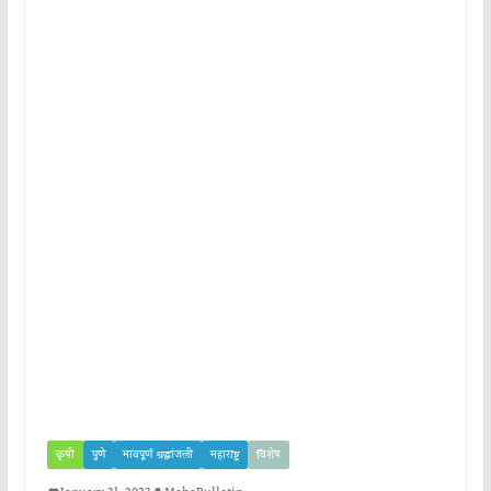
कृषी
पुणे
भावपूर्ण श्रद्धांजली
महाराष्ट्र
विशेष